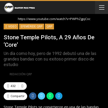
https://www.youtube.com/watch?v=PWPhZgpjCoc
VIDEO
EFEMÉRIDE QRP
QRP
Stone Temple Pilots, A 29 Años De
‘Core’
Un día como hoy, pero de 1992 debutó una de las
grandes bandas con su exitoso primer disco de
estudio
Por
REDACCIÓN QRP
432
Compartir
Stone Temple Pilots se convirtieron en una de las bandas