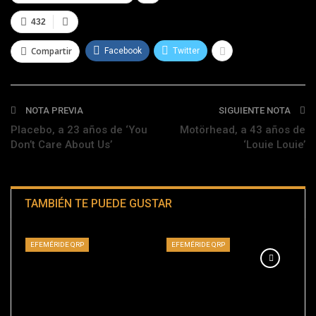
432
Compartir
Facebook
Twitter
NOTA PREVIA
SIGUIENTE NOTA
Placebo, a 23 años de ‘You
Motörhead, a 43 años de
Don’t Care About Us’
‘Louie Louie’
TAMBIÉN TE PUEDE GUSTAR
EFEMÉRIDE QRP
EFEMÉRIDE QRP