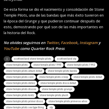
De esta forma se dio el nacimiento y consolidación de Stone
Temple Pilots, una de las bandas que más éxito tuvieron en
la época del Grunge y que pudieron continuar después de
esto, demostrando por qué son de las más importantes en
la historia del Rock.
No olvides seguirnos en
Twitter
,
Facebook
,
Instagram
y
YouTube
como Quarter Rock Press
scott weiland stone temple pilots
scott weiland stp
stone temple pilots
stone temple pilots 1990
stone temple pilots 1992
stone temple pilots album debut
stone temple pilots banda
stone temple pilots core
stone temple pilots creep
stone temple pilots debut
stone temple pilots deleo
stone temple pilots disco debut
stone temple pilots discos
stone temple pilots grunge
stone temple pilots kretz
stone temple pilots plush
stone temple pilots primer disco
stone temple pilots primeros años
stone temple pilots sex type thing
stp