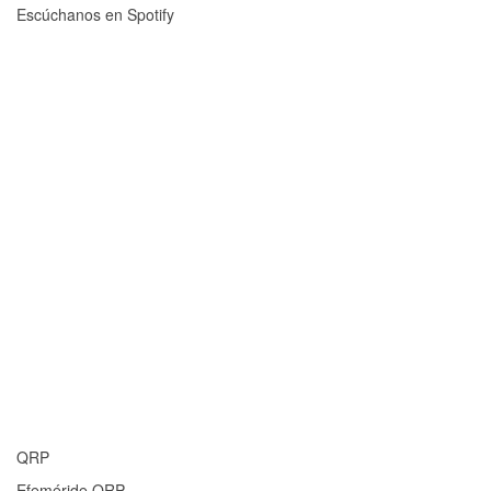
Escúchanos en Spotify
QRP
Efeméride QRP