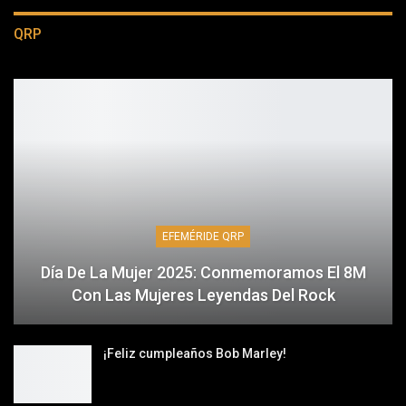
QRP
EFEMÉRIDE QRP
Día De La Mujer 2025: Conmemoramos El 8M
Con Las Mujeres Leyendas Del Rock
¡Feliz cumpleaños Bob Marley!