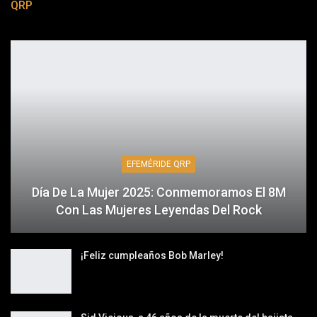
QRP
EFEMÉRIDE QRP
Día De La Mujer 2025: Conmemoramos El 8M
Con Las Mujeres Leyendas Del Rock
¡Feliz cumpleaños Bob Marley!