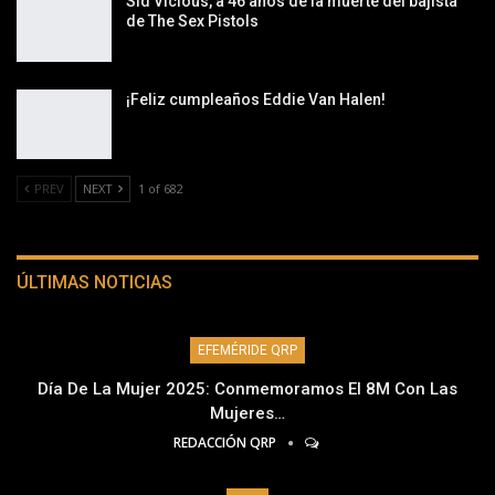
Sid Vicious, a 46 años de la muerte del bajista
de The Sex Pistols
¡Feliz cumpleaños Eddie Van Halen!
PREV
NEXT
1 of 682
ÚLTIMAS NOTICIAS
EFEMÉRIDE QRP
Día De La Mujer 2025: Conmemoramos El 8M Con Las
Mujeres…
REDACCIÓN QRP