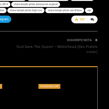
ts 2013
stone temple pilots alineacion original
gton
stone temple pilots high rise
stone temple pilots out of time
stp
legram
767
SIGUIENTE NOTA
‘God Save The Queen’ – Motörhead (Sex Pistols
cover)
P
EFEMÉRIDE QRP