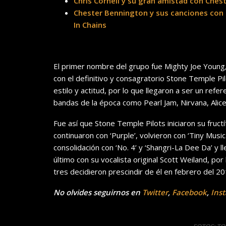
Chris Cornell y su gran amistad con Che
Chester Bennington y sus canciones con Th
In Chains
El primer nombre del grupo fue Mighty Joe Young,
con el definitivo y consagratorio Stone Temple Pil
estilo y actitud, por lo que llegaron a ser un ref
bandas de la época como Pearl Jam, Nirvana, Alic
Fue así que Stone Temple Pilots iniciaron su fructí
continuaron con ‘Purple’, volvieron con ‘Tiny Mus
consolidación con ‘No. 4’ y ‘Shangri-La Dee Da’ y ll
último con su vocalista original Scott Weiland, po
tres decidieron prescindir de él en febrero del 2
No olvides seguirnos en
Twitter
,
Facebook
,
Ins