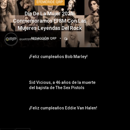
EFEMÉRIDE QRP
Día De La Mujer 2025:
Conmemoramos El 8M Con Las
Mujeres Leyendas Del Rock
REDACCIÓN QRP
¡Feliz cumpleaños Bob Marley!
Sid Vicious, a 46 años de la muerte
del bajista de The Sex Pistols
¡Feliz cumpleaños Eddie Van Halen!