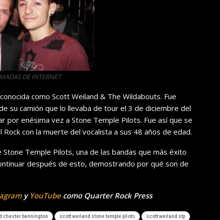
OMADAS DE INTERNET
a conocida como Scott Weiland & The Wildabouts. Fue
e su camión que lo llevaba de tour el 3 de diciembre del
r por enésima vez a Stone Temple Pilots. Fue así que se
el Rock con la muerte del vocalista a sus 48 años de edad.
de Stone Temple Pilots, una de las bandas que más éxito
continuar después de esto, demostrando por qué son de
tagram
y
YouTube
como Quarter Rock Press
d chester bennington
scott weiland stone temple pilots
scott weiland stp