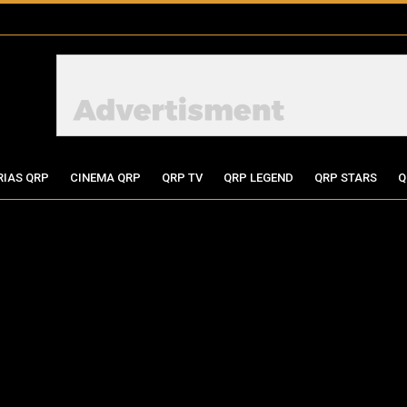
RIAS QRP
CINEMA QRP
QRP TV
QRP LEGEND
QRP STARS
Q