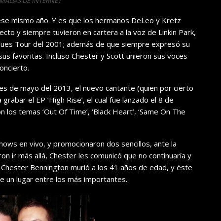
OMADAS DE INTERNET
 ese mismo año. Y es que los hermanos DeLeo y Kretz
to y siempre tuvieron en cartera a la voz de Linkin Park,
Values Tour del 2001; además de que siempre expresó su
us favoritas. Incluso Chester y Scott unieron sus voces
oncierto.
s de mayo del 2013, el nuevo cantante (quien por cierto
 grabar el EP ‘High Rise’, el cual fue lanzado el 8 de
n los temas ‘Out Of Time’, ‘Black Heart’, ‘Same On The
hows en vivo, y promocionaron dos sencillos, ante la
n ir más allá, Chester les comunicó que no continuaría y
, Chester Bennington murió a los 41 años de edad, y éste
le un lugar entre los más importantes.