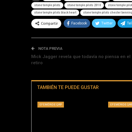
stone temple pilots
stone temple pilots 2010
stone temple pilo
stone temple pilots black heart
stone temple pilots chester bennin
Compartir
Facebook
Twitter
Te
NOTA PREVIA
Mick Jagger revela que todavía no piensa en el
retiro
TAMBIÉN TE PUEDE GUSTAR
EFEMÉRIDE QRP
EFEMÉRIDE QR