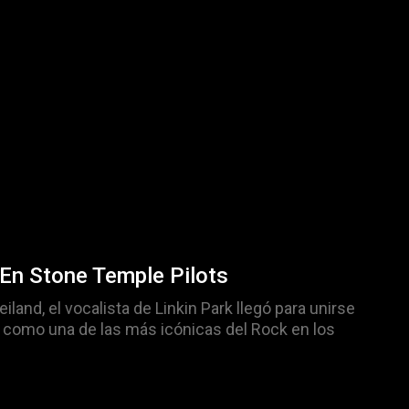
En Stone Temple Pilots
iland, el vocalista de Linkin Park llegó para unirse
a como una de las más icónicas del Rock en los