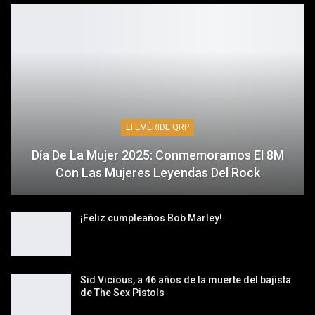
EFEMÉRIDE QRP
Día De La Mujer 2025: Conmemoramos El 8M
Con Las Mujeres Leyendas Del Rock
¡Feliz cumpleaños Bob Marley!
Sid Vicious, a 46 años de la muerte del bajista
de The Sex Pistols