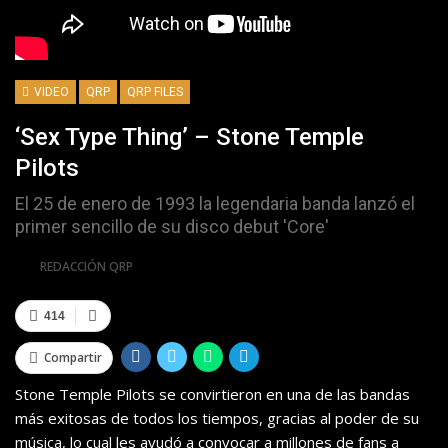
VIDEO
QRP
QRP FILES
‘Sex Type Thing’ – Stone Temple
Pilots
El 25 de enero de 1993 la legendaria banda lanzó el
primer sencillo de su disco debut 'Core'
Por
REDACCIÓN QRP
414
Compartir
Stone Temple Pilots se convirtieron en una de las bandas
más exitosas de todos los tiempos, gracias al poder de su
música, lo cual les ayudó a convocar a millones de fans a