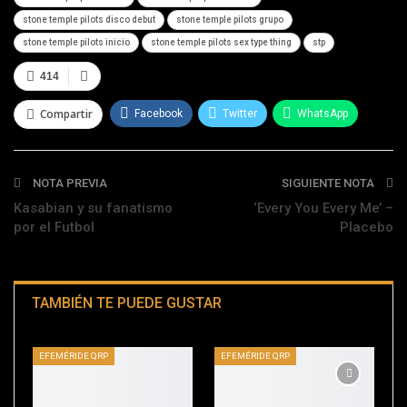
stone temple pilots disco debut
stone temple pilots grupo
stone temple pilots inicio
stone temple pilots sex type thing
stp
414
Compartir
Facebook
Twitter
WhatsApp
Telegram
NOTA PREVIA
SIGUIENTE NOTA
Kasabian y su fanatismo
‘Every You Every Me’ –
por el Futbol
Placebo
TAMBIÉN TE PUEDE GUSTAR
EFEMÉRIDE QRP
EFEMÉRIDE QRP