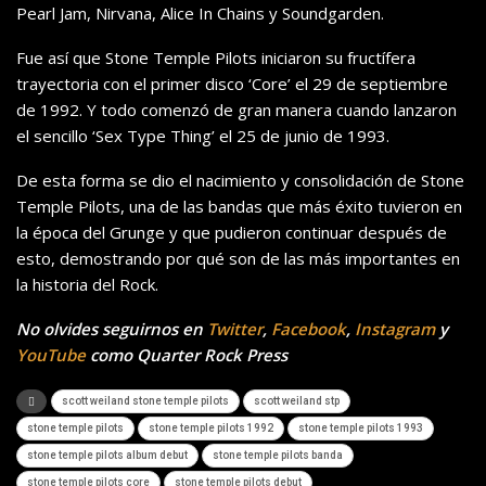
Pearl Jam, Nirvana, Alice In Chains y Soundgarden.
Fue así que Stone Temple Pilots iniciaron su fructífera
trayectoria con el primer disco ‘Core’ el 29 de septiembre
de 1992. Y todo comenzó de gran manera cuando lanzaron
el sencillo ‘Sex Type Thing’ el 25 de junio de 1993.
De esta forma se dio el nacimiento y consolidación de Stone
Temple Pilots, una de las bandas que más éxito tuvieron en
la época del Grunge y que pudieron continuar después de
esto, demostrando por qué son de las más importantes en
la historia del Rock.
No olvides seguirnos en
Twitter
,
Facebook
,
Instagram
y
YouTube
como Quarter Rock Press
scott weiland stone temple pilots
scott weiland stp
stone temple pilots
stone temple pilots 1992
stone temple pilots 1993
stone temple pilots album debut
stone temple pilots banda
stone temple pilots core
stone temple pilots debut