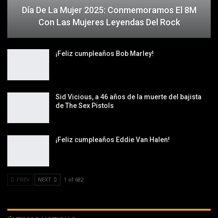
Día De La Mujer 2025: Conmemoramos El 8M
Con Las Mujeres Leyendas Del Rock
¡Feliz cumpleaños Bob Marley!
Sid Vicious, a 46 años de la muerte del bajista
de The Sex Pistols
¡Feliz cumpleaños Eddie Van Halen!
PREV
NEXT
1 of 682