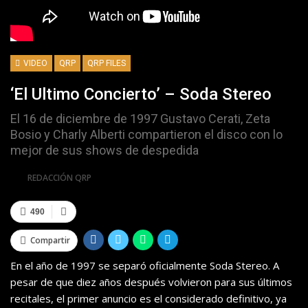
VIDEO
QRP
QRP FILES
‘El Ultimo Concierto’ – Soda Stereo
El 16 de diciembre de 1997 Gustavo Cerati, Zeta
Bosio y Charly Alberti compartieron el disco con lo
mejor de sus shows de despedida
Por
REDACCIÓN QRP
490
Compartir
En el año de 1997 se separó oficialmente Soda Stereo. A
pesar de que diez años después volvieron para sus últimos
recitales, el primer anuncio es el considerado definitivo, ya