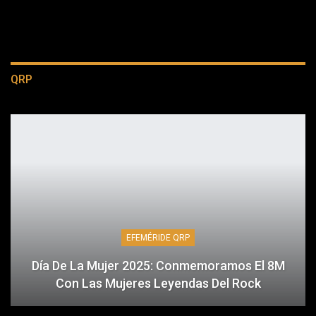
QRP
EFEMÉRIDE QRP
Día De La Mujer 2025: Conmemoramos El 8M
Con Las Mujeres Leyendas Del Rock