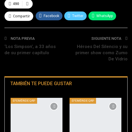
490
Compartir
Facebook
Twitter
WhatsApp
Telegram
NOTA PREVIA
SIGUIENTE NOTA
‘Los Simpson’, a 33 años
Héroes Del Silencio y su
de su primer capítulo
primer show como Zumo
De Vidrio
TAMBIÉN TE PUEDE GUSTAR
EFEMÉRIDE QRP
EFEMÉRIDE QRP