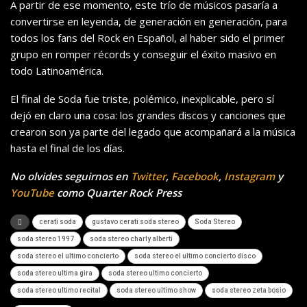
A partir de ese momento, este trío de músicos pasaría a
convertirse en leyenda, de generación en generación, para
todos los fans del Rock en Español, al haber sido el primer
grupo en romper récords y conseguir el éxito masivo en
todo Latinoamérica.
El final de Soda fue triste, polémico, inexplicable, pero sí
dejó en claro una cosa: los grandes discos y canciones que
crearon son ya parte del legado que acompañará a la música
hasta el final de los días.
No olvides seguirnos en
Twitter
,
Facebook
,
Instagram
y
YouTube
como Quarter Rock Press
cerati soda
gustavo cerati soda stereo
Soda Stereo
soda stereo 1997
soda stereo charly alberti
soda stereo el ultimo concierto
soda stereo el ultimo concierto disco
soda stereo ultima gira
soda stereo ultimo concierto
soda stereo ultimo recital
soda stereo ultimo show
soda stereo zeta bosio