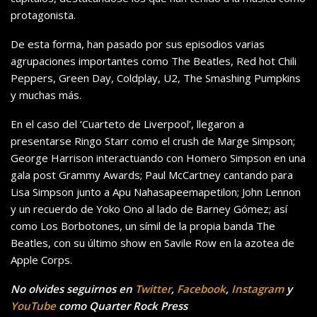
protagonista.
De esta forma, han pasado por sus episodios varias
agrupaciones importantes como The Beatles, Red hot Chili
Peppers, Green Day, Coldplay, U2, The Smashing Pumpkins
y muchas más.
En el caso del ‘Cuarteto de Liverpool’, llegaron a
presentarse Ringo Starr como el crush de Marge Simpson;
George Harrison interactuando con Homero Simpson en una
gala post Grammy Awards; Paul McCartney cantando para
Lisa Simpson junto a Apu Nahasapeemapetilon; John Lennon
y un recuerdo de Yoko Ono al lado de Barney Gómez; así
como Los Borbotones, un símil de la propia banda The
Beatles, con su último show en Savile Row en la azotea de
Apple Corps.
No olvides seguirnos en
Twitter
,
Facebook
,
Instagram
y
YouTube
como Quarter Rock Press