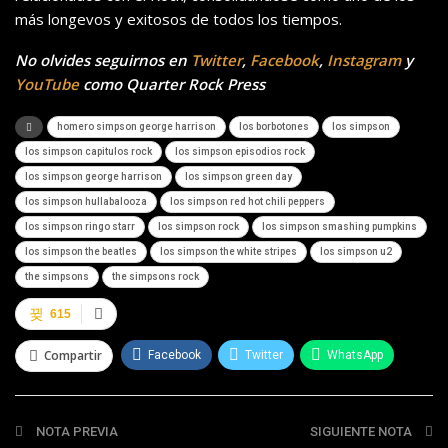
más longevos y exitosos de todos los tiempos.
No olvides seguirnos en
Twitter
,
Facebook
,
Instagram
y
YouTube
como Quarter Rock Press
homero simpson george harrison
los borbotones
los simpson
los simpson capitulos rock
los simpson episodios rock
los simpson george harrison
los simpson green day
los simpson hullabalooza
los simpson red hot chili peppers
los simpson ringo starr
los simpson rock
los simpson smashing pumpkins
los simpson the beatles
los simpson the white stripes
los simpson u2
the simpsons
the simpsons rock
615
Compartir
Facebook
Twitter
WhatsApp
Telegram
NOTA PREVIA
SIGUIENTE NOTA