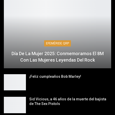
EFEMÉRIDE QRP
Día De La Mujer 2025: Conmemoramos El 8M
Con Las Mujeres Leyendas Del Rock
¡Feliz cumpleaños Bob Marley!
Sid Vicious, a 46 años de la muerte del bajista
de The Sex Pistols