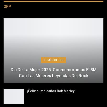
QRP
EFEMÉRIDE QRP
Día De La Mujer 2025: Conmemoramos El 8M
Con Las Mujeres Leyendas Del Rock
¡Feliz cumpleaños Bob Marley!