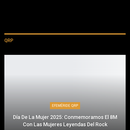
QRP
EFEMÉRIDE QRP
Día De La Mujer 2025: Conmemoramos El 8M
Con Las Mujeres Leyendas Del Rock