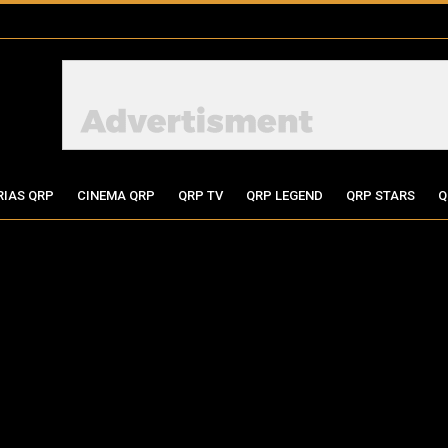
RIAS QRP
CINEMA QRP
QRP TV
QRP LEGEND
QRP STARS
Q