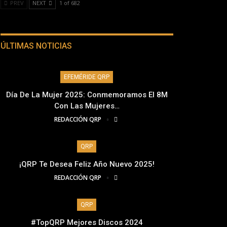
PREV
NEXT
1 of 682
ÚLTIMAS NOTICIAS
EFEMÉRIDE QRP
Día De La Mujer 2025: Conmemoramos El 8M
Con Las Mujeres…
REDACCIÓN QRP
QRP
¡QRP Te Desea Feliz Año Nuevo 2025!
REDACCIÓN QRP
QRP
#TopQRP Mejores Discos 2024