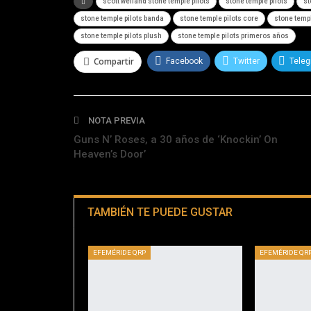
scott weiland stone temple pilots
stone temple pilots
st
stone temple pilots banda
stone temple pilots core
stone templ
stone temple pilots plush
stone temple pilots primeros años
Compartir
Facebook
Twitter
Tele
NOTA PREVIA
Guns N’ Roses, a 30 años de ‘Knockin’ On
Heaven’s Door’
TAMBIÉN TE PUEDE GUSTAR
EFEMÉRIDE QRP
EFEMÉRIDE QR