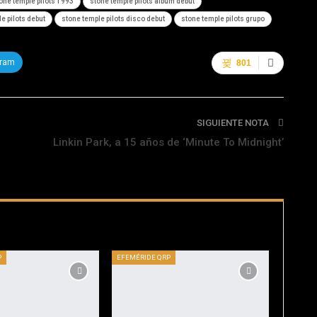
one temple pilots 1993
stone temple pilots album debut
e pilots debut
stone temple pilots disco debut
stone temple pilots grupo
gram
801
SIGUIENTE NOTA
Linkin Park, a 15 años de ‘Minute To Midnight’
P
EFEMÉRIDE QRP