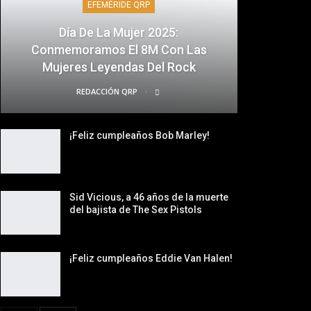
EFEMÉRIDE QRP
Día De La Mujer 2025:
Conmemoramos El 8M Con Las
Mujeres Leyendas Del Rock
REDACCIÓN QRP
¡Feliz cumpleaños Bob Marley!
Sid Vicious, a 46 años de la muerte
del bajista de The Sex Pistols
¡Feliz cumpleaños Eddie Van Halen!