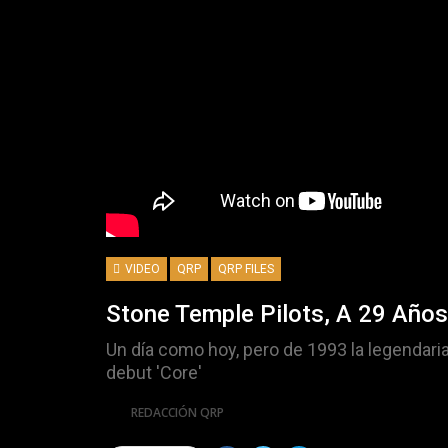
VIDEO
QRP
QRP FILES
Stone Temple Pilots, A 29 Años
Un día como hoy, pero de 1993 la legendari
debut 'Core'
Por
REDACCIÓN QRP