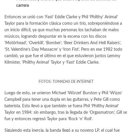
carrera
Entonces se unió con ‘Fast’ Eddie Clarke y Phil ‘Philthy’ Animal’
Taylor para la formación clásica como un trío, sobreponiéndose a
un inicio difícil, ya que muchas personas los tachaban de malos
músicos, logrando despuntar en la escena con los discos
‘Motörhead’, ‘Overkill’, ‘Bomber’, ‘Beer Drinkers And Hell Raisers’,
‘St. Valentine’s Day Massacre’ y ‘Iron Fist’. Pero en ese 1982 todo
cambió, ya que fue el último en el que estuvieron juntos Lemmy
Kilmister, ‘Philthy Animal’ Taylor y ‘Fast’ Eddie Clarke.
FOTOS: TOMADAS DE INTERNET
Luego de esto, se unieron Michael ‘Würzel’ Burston y Phil ‘Wizzo’
Campbell para tener una dupla en las guitarras, y Pete Gill como
baterista. Esto llevó a que también se fuera Phil ‘Philthy Animal’
Taylor en 1984: sin embargo, tras la llegada de ‘Orgasmatron’, Gill se
fue y entonces regresó Taylor para ‘Rock ‘n’ Roll’.
Siguiendo esta inercia, la banda llegó a su noveno LP, el cual fue