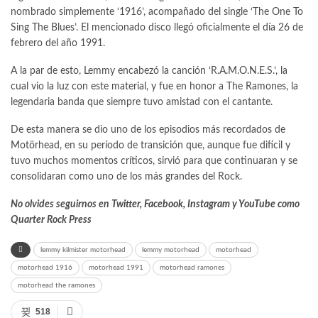
nombrado simplemente ‘1916’, acompañado del single ‘The One To
Sing The Blues’. El mencionado disco llegó oficialmente el día 26 de
febrero del año 1991.
A la par de esto, Lemmy encabezó la canción ‘R.A.M.O.N.E.S.’, la
cual vio la luz con este material, y fue en honor a The Ramones, la
legendaria banda que siempre tuvo amistad con el cantante.
De esta manera se dio uno de los episodios más recordados de
Motörhead, en su período de transición que, aunque fue difícil y
tuvo muchos momentos críticos, sirvió para que continuaran y se
consolidaran como uno de los más grandes del Rock.
No olvides seguirnos en
Twitter
,
Facebook
,
Instagram
y
YouTube
como
Quarter Rock Press
lemmy kilmister motorhead
lemmy motorhead
motorhead
motorhead 1916
motorhead 1991
motorhead ramones
motorhead the ramones
518