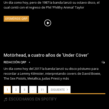
Un día como hoy, pero de 1987 la banda lanzó su octavo disco, el
cual contó con el regreso de Phil 'Philthy Animal' Taylor
EFEMÉRIDE QRP
Motörhead, a cuatro años de ‘Under Cöver’
REDACCIÓN QRP
Un día como hoy del 2017 la banda lanzó su disco póstumo para
recordar a Lemmy Kilmister, interpretando covers de David Bowie,
The Sex Pistols, Metallica, Judas Priest y más
1
2
3
…
11
SIGUIENTE
ESCÚCHANOS EN SPOTIFY