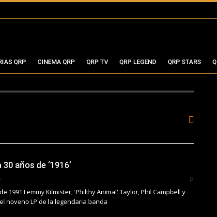
RIAS QRP
CINEMA QRP
QRP TV
QRP LEGEND
QRP STARS
Q
 30 años de ‘1916’
e 1991 Lemmy Kilmister, 'Philthy Animal' Taylor, Phil Campbell y
el noveno LP de la legendaria banda