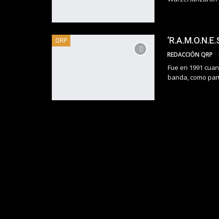
‘R.A.M.O.N.E.
QRP
REDACCIÓN QRP
Fue en 1991 cuan
banda, como parte