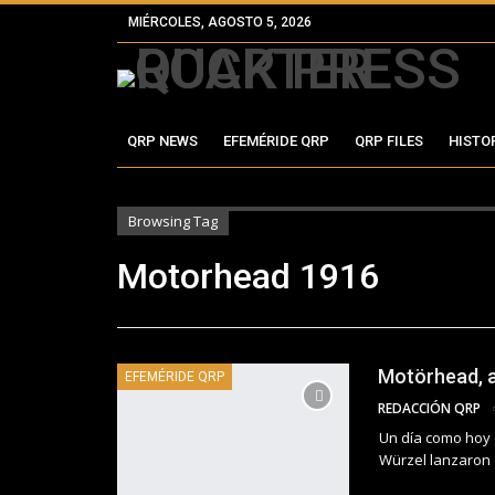
MIÉRCOLES, AGOSTO 5, 2026
QRP NEWS
EFEMÉRIDE QRP
QRP FILES
HISTO
Browsing Tag
Motorhead 1916
Motörhead, a
EFEMÉRIDE QRP
REDACCIÓN QRP
Un día como hoy d
Würzel lanzaron 