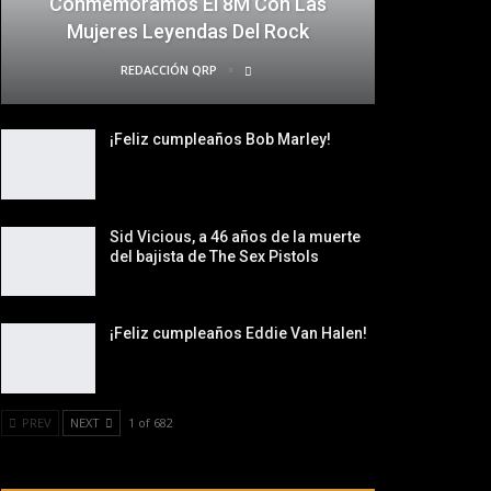
Conmemoramos El 8M Con Las
Mujeres Leyendas Del Rock
REDACCIÓN QRP
¡Feliz cumpleaños Bob Marley!
Sid Vicious, a 46 años de la muerte
del bajista de The Sex Pistols
¡Feliz cumpleaños Eddie Van Halen!
PREV
NEXT
1 of 682