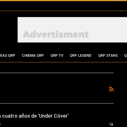
RIAS QRP
CINEMA QRP
QRP TV
QRP LEGEND
QRP STARS
Q
 cuatro años de ‘Under Cöver’