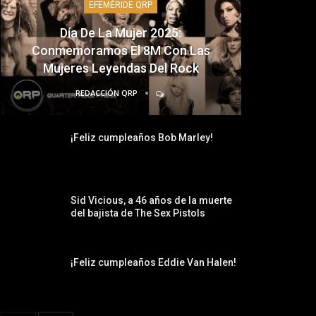
EFEMÉRIDE QRP
Día De La Mujer 2025:
Conmemoramos El 8M Con Las
Mujeres Leyendas Del Rock
REDACCIÓN QRP
¡Feliz cumpleaños Bob Marley!
Sid Vicious, a 46 años de la muerte
del bajista de The Sex Pistols
¡Feliz cumpleaños Eddie Van Halen!