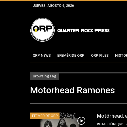
JUEVES, AGOSTO 6, 2026
QRP NEWS
EFEMÉRIDE QRP
QRP FILES
HISTO
Browsing Tag
Motorhead Ramones
Motörhead, a
EFEMÉRIDE QRP
REDACCIÓN QRP