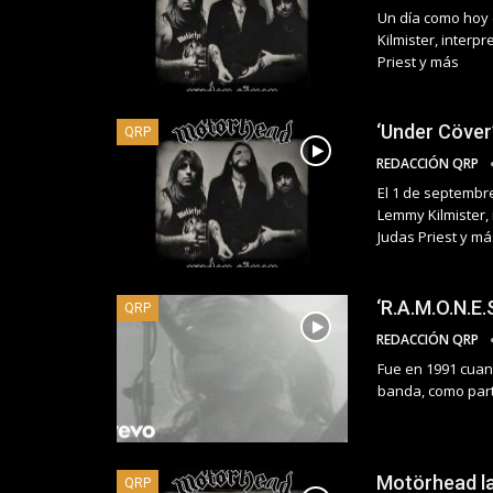
Un día como hoy 
Kilmister, interp
Priest y más
‘Under Cöver
QRP
REDACCIÓN QRP
El 1 de septembr
Lemmy Kilmister, 
Judas Priest y má
‘R.A.M.O.N.E.
QRP
REDACCIÓN QRP
Fue en 1991 cuan
banda, como parte
Motörhead la
QRP