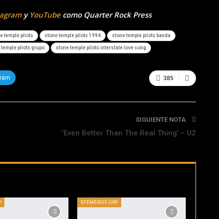
tagram
y
YouTube
como Quarter Rock Press
e temple pilots
stone temple pilots 1994
stone temple pilots banda
 temple pilots grupo
stone temple pilots interstate love song
gram
385
SIGUIENTE NOTA
‘Even Better Than The Real Thing’ – U2
P
EFEMÉRIDE QRP