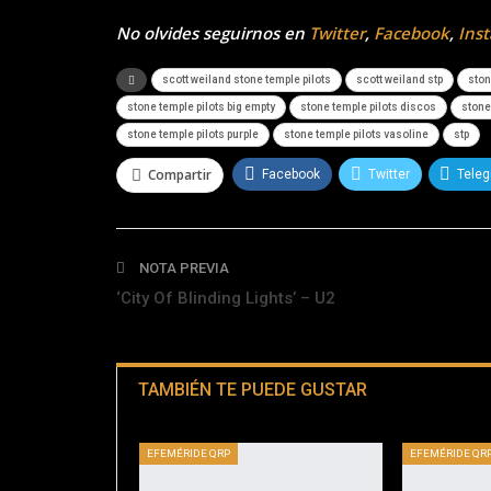
No olvides seguirnos en
Twitter
,
Facebook
,
Ins
scott weiland stone temple pilots
scott weiland stp
ston
stone temple pilots big empty
stone temple pilots discos
stone
stone temple pilots purple
stone temple pilots vasoline
stp
Compartir
Facebook
Twitter
Tele
NOTA PREVIA
‘City Of Blinding Lights’ – U2
TAMBIÉN TE PUEDE GUSTAR
EFEMÉRIDE QRP
EFEMÉRIDE QR