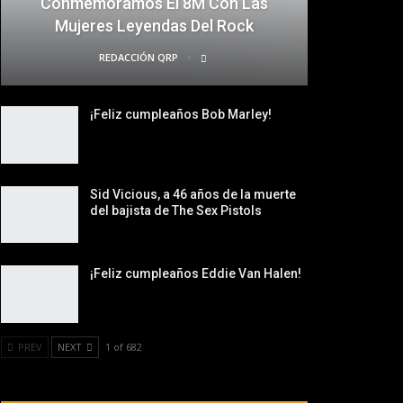
Conmemoramos El 8M Con Las
Mujeres Leyendas Del Rock
REDACCIÓN QRP
¡Feliz cumpleaños Bob Marley!
Sid Vicious, a 46 años de la muerte
del bajista de The Sex Pistols
¡Feliz cumpleaños Eddie Van Halen!
PREV
NEXT
1 of 682