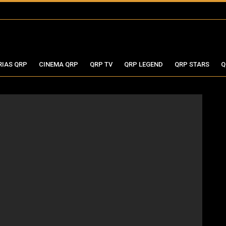
RIAS QRP
CINEMA QRP
QRP TV
QRP LEGEND
QRP STARS
Q