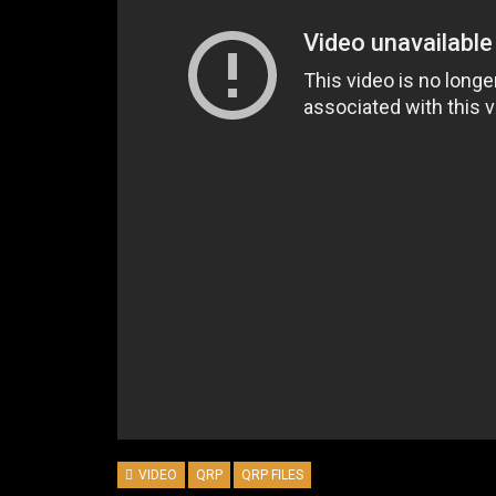
VIDEO
QRP
QRP FILES