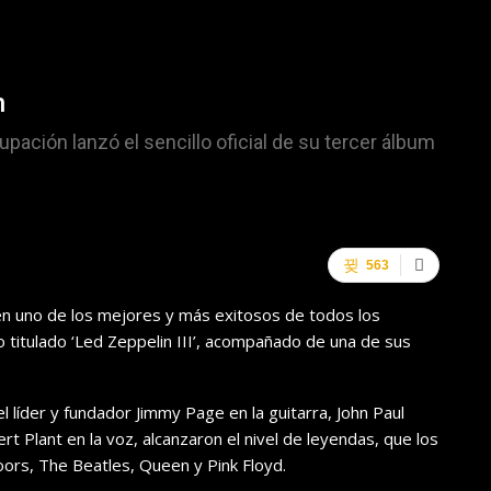
n
upación lanzó el sencillo oficial de su tercer álbum
563
 en uno de los mejores y más exitosos de todos los
 titulado ‘Led Zeppelin III’, acompañado de una de sus
el líder y fundador Jimmy Page en la guitarra, John Paul
rt Plant en la voz, alcanzaron el nivel de leyendas, que los
ors, The Beatles, Queen y Pink Floyd.