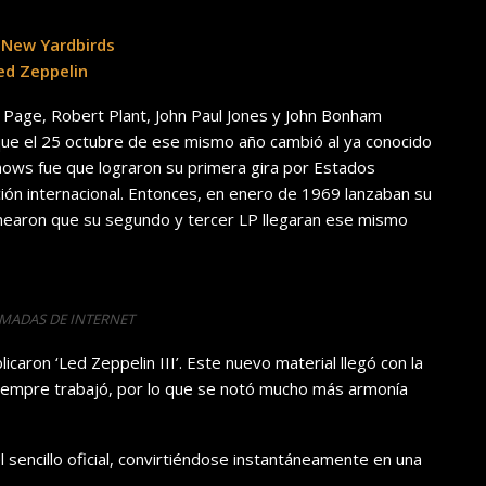
 New Yardbirds
ed Zeppelin
 Page, Robert Plant, John Paul Jones y John Bonham
ue el 25 octubre de ese mismo año cambió al ya conocido
hows fue que lograron su primera gira por Estados
ción internacional. Entonces, en enero de 1969 lanzaban su
lanearon que su segundo y tercer LP llegaran ese mismo
OMADAS DE INTERNET
licaron ‘Led Zeppelin III’. Este nuevo material llegó con la
siempre trabajó, por lo que se notó mucho más armonía
 sencillo oficial, convirtiéndose instantáneamente en una