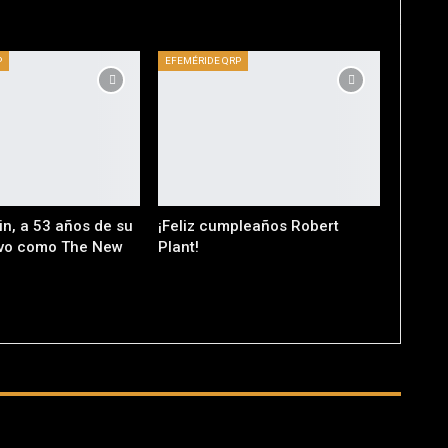
P
EFEMÉRIDE QRP
n, a 53 años de su
¡Feliz cumpleaños Robert
ivo como The New
Plant!