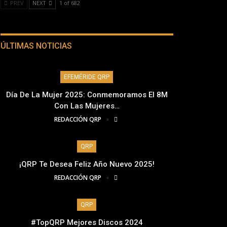
PREV
NEXT
1 of 682
ÚLTIMAS NOTICIAS
EFEMÉRIDE QRP
Día De La Mujer 2025: Conmemoramos El 8M
Con Las Mujeres…
REDACCIÓN QRP
QRP
¡QRP Te Desea Feliz Año Nuevo 2025!
REDACCIÓN QRP
QRP
#TopQRP Mejores Discos 2024