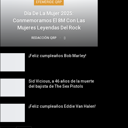
EFEMÉRIDE QRP
Día De La Mujer 2025:
Conmemoramos El 8M Con Las
Mujeres Leyendas Del Rock
REDACCIÓN QRP
¡Feliz cumpleaños Bob Marley!
Sid Vicious, a 46 años de la muerte
del bajista de The Sex Pistols
¡Feliz cumpleaños Eddie Van Halen!