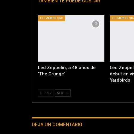
TAMBIÉN TE PUEDE GUSTAR
EFEMÉRIDE QRP
EFEMÉRIDE QR
Led Zeppelin, a 48 años de
Led Zeppeli
‘The Crunge’
debut en v
Yardbirds
PREV
NEXT
DEJA UN COMENTARIO