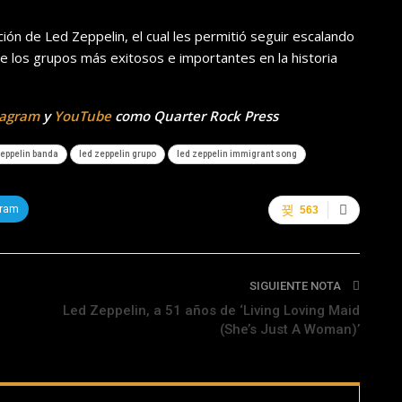
ción de Led Zeppelin, el cual les permitió seguir escalando
e los grupos más exitosos e importantes en la historia
tagram
y
YouTube
como Quarter Rock Press
zeppelin banda
led zeppelin grupo
led zeppelin immigrant song
gram
563
SIGUIENTE NOTA
Led Zeppelin, a 51 años de ‘Living Loving Maid
(She’s Just A Woman)’