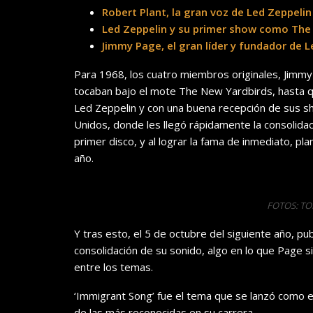
Robert Plant, la gran voz de Led Zeppelin
Led Zeppelin y su primer show como The
Jimmy Page, el gran líder y fundador de L
Para 1968, los cuatro miembros originales, Jimmy
tocaban bajo el mote The New Yardbirds, hasta q
Led Zeppelin y con una buena recepción de sus s
Unidos, donde les llegó rápidamente la consolida
primer disco, y al lograr la fama de inmediato, p
año.
FOTOS: T
Y tras esto, el 5 de octubre del siguiente año, pub
consolidación de su sonido, algo en lo que Page 
entre los temas.
‘Immigrant Song’ fue el tema que se lanzó como el
de las más reconocidas en su carrera.