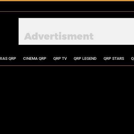
RIAS QRP
CINEMA QRP
QRP TV
QRP LEGEND
QRP STARS
Q