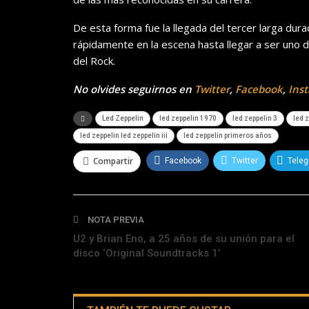
De esta forma fue la llegada del tercer larga dura
rápidamente en la escena hasta llegar a ser uno d
del Rock.
No olvides seguirnos en
Twitter
,
Facebook
,
Ins
Led Zeppelin
led zeppelin 1970
led zeppelin 3
led 
led zeppelin led zeppelin iii
led zeppelin primeros años
Compartir
Facebook
Twitter
Tele
NOTA PREVIA
U2 y Brian Eno, a 25 años de su unión para el
disco ‘Original Soundtracks 1’