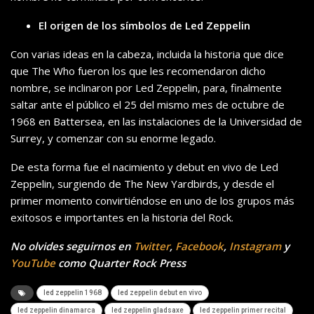
El origen de los símbolos de Led Zeppelin
Con varias ideas en la cabeza, incluida la historia que dice
que The Who fueron los que les recomendaron dicho
nombre, se inclinaron por Led Zeppelin, para, finalmente
saltar ante el público el 25 del mismo mes de octubre de
1968 en Battersea, en las instalaciones de la Universidad de
Surrey, y comenzar con su enorme legado.
De esta forma fue el nacimiento y debut en vivo de Led
Zeppelin, surgiendo de The New Yardbirds, y desde el
primer momento convirtiéndose en uno de los grupos más
exitosos e importantes en la historia del Rock.
No olvides seguirnos en
Twitter
,
Facebook
,
Instagram
y
YouTube
como Quarter Rock Press
led zeppelin 1968
led zeppelin debut en vivo
led zeppelin dinamarca
led zeppelin gladsaxe
led zeppelin primer recital