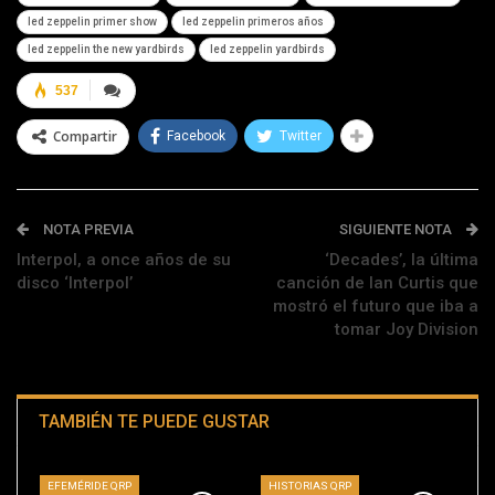
led zeppelin primer show
led zeppelin primeros años
led zeppelin the new yardbirds
led zeppelin yardbirds
537
Compartir
Facebook
Twitter
NOTA PREVIA
SIGUIENTE NOTA
Interpol, a once años de su
‘Decades’, la última
disco ‘Interpol’
canción de Ian Curtis que
mostró el futuro que iba a
tomar Joy Division
TAMBIÉN TE PUEDE GUSTAR
EFEMÉRIDE QRP
HISTORIAS QRP