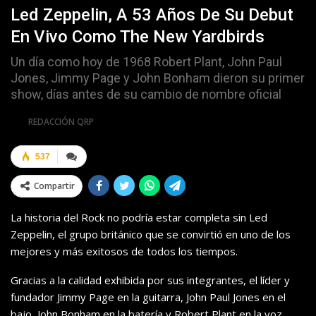
Led Zeppelin, A 53 Años De Su Debut
En Vivo Como The New Yardbirds
Un día como hoy de 1968 Robert Plant, John Paul
Jones, Jimmy Page y John Bonham dieron su primer
show, días antes de su cambio de nombre oficial
Por
REDACCIÓN QRP
537
Compartir
La historia del Rock no podría estar completa sin Led
Zeppelin, el grupo británico que se convirtió en uno de los
mejores y más exitosos de todos los tiempos.
Gracias a la calidad exhibida por sus integrantes, el líder y
fundador Jimmy Page en la guitarra, John Paul Jones en el
bajo, John Bonham en la batería y Robert Plant en la voz,