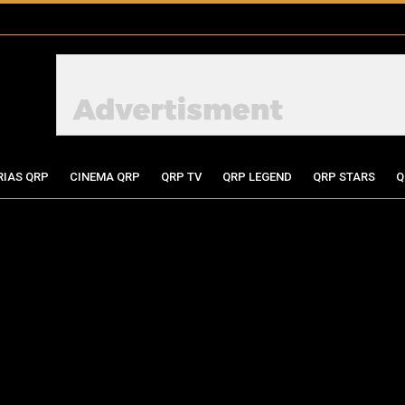
RIAS QRP
CINEMA QRP
QRP TV
QRP LEGEND
QRP STARS
Q