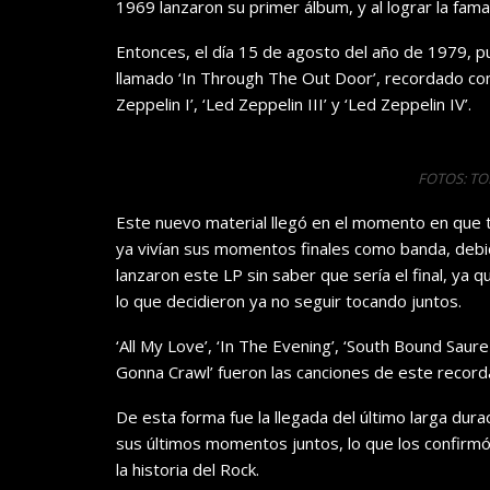
1969 lanzaron su primer álbum, y al lograr la fama
Entonces, el día 15 de agosto del año de 1979, publ
llamado ‘In Through The Out Door’, recordado com
Zeppelin I’, ‘Led Zeppelin III’ y ‘Led Zeppelin IV’.
FOTOS: T
Este nuevo material llegó en el momento en que t
ya vivían sus momentos finales como banda, debi
lanzaron este LP sin saber que sería el final, ya 
lo que decidieron ya no seguir tocando juntos.
‘All My Love’, ‘In The Evening’, ‘South Bound Saurez
Gonna Crawl’ fueron las canciones de este record
De esta forma fue la llegada del último larga dura
sus últimos momentos juntos, lo que los confirm
la historia del Rock.