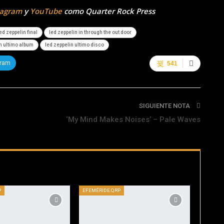
tagram
y
YouTube
como Quarter Rock Press
ed zeppelin final
led zeppelin in through the out door
n ultimo album
led zeppelin ultimo disco
gram
541
SIGUIENTE NOTA
‘My Mind Makes Noises’ – Pale Waves
P
EFEMÉRIDE QRP