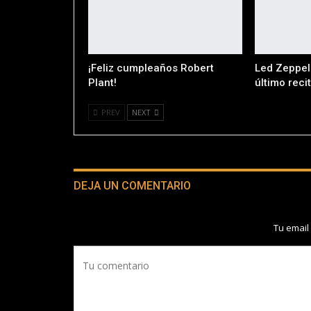
¡Feliz cumpleaños Robert
Led Zeppeli
Plant!
último recit
PREV
NEXT
DEJA UN COMENTARIO
Tu email