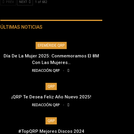
PREV
NEXT
1 of 682
ÚLTIMAS NOTICIAS
EFEMÉRIDE QRP
Día De La Mujer 2025: Conmemoramos El 8M
Con Las Mujeres…
REDACCIÓN QRP
QRP
¡QRP Te Desea Feliz Año Nuevo 2025!
REDACCIÓN QRP
QRP
#TopQRP Mejores Discos 2024