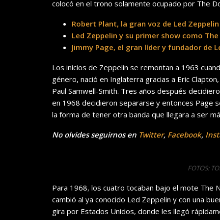
colocó en el trono solamente ocupado por The Do
Robert Plant, la gran voz de Led Zeppelin
Led Zeppelin y su primer show como The
Jimmy Page, el gran líder y fundador de L
Los inicios de Zeppelin se remontan a 1963 cuan
género, nació en Inglaterra gracias a Eric Clapton
Paul Samwell-Smith. Tres años después decidieron
en 1968 decidieron separarse y entonces Page se 
la forma de tener otra banda que llegara a ser más
No olvides seguirnos en
Twitter
,
Facebook
,
Ins
FOTOS: T
Para 1968, los cuatro tocaban bajo el mote The 
cambió al ya conocido Led Zeppelin y con una bu
gira por Estados Unidos, donde les llegó rápidamen