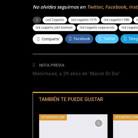
No olvides seguirnos en
Twitter
,
Facebook
,
Ins
Led Zeppelin
led zeppelin 1979
led zeppelin 1980
l
led zeppelin john bonham
led zeppelin separacion
led zeppeli
Compartir
Facebook
Twitter
Tele
NOTA PREVIA
Motörhead, a 29 años de ‘March Ör Die’
TAMBIÉN TE PUEDE GUSTAR
EFEMÉRIDE QRP
EFEMÉRIDE QR