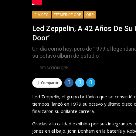
VIDEO
EFEMÉRIDE QRP
QRP
Led Zeppelin, A 42 Años De Su 
Door’
Un día como hoy, pero de 1979 el legendario
su octavo álbum de estudio
Por
REDACCIÓN QRP
Compartir
Led Zeppelin, el grupo británico que se convirtió
tiempos, lanzó en 1979 su octavo y último disco d
finalizaron su brillante carrera.
Gracias a la calidad exhibida por sus integrantes, 
Jones en el bajo, John Bonham en la batería y Robe