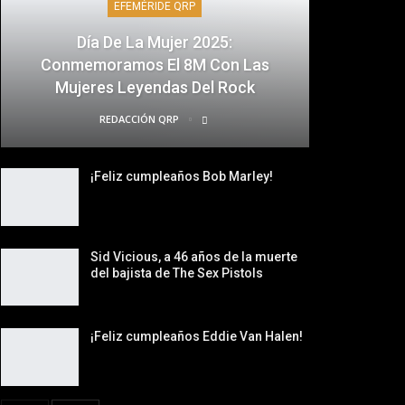
EFEMÉRIDE QRP
Día De La Mujer 2025:
Conmemoramos El 8M Con Las
Mujeres Leyendas Del Rock
REDACCIÓN QRP
¡Feliz cumpleaños Bob Marley!
Sid Vicious, a 46 años de la muerte
del bajista de The Sex Pistols
¡Feliz cumpleaños Eddie Van Halen!