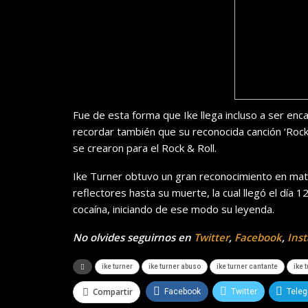
Fue de esta forma que Ike llega incluso a ser en
recordar también que su reconocida canción ‘Rock
se crearon para el Rock & Roll.
Ike Turner obtuvo un gran reconocimiento en mate
reflectores hasta su muerte, la cual llegó el día
cocaína, iniciando de ese modo su leyenda.
No olvides seguirnos en
Twitter
,
Facebook
,
Ins
ike turner
ike turner abuso
ike turner cantante
ike 
Compartir
Facebook
Twitter
Tele