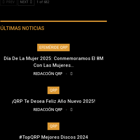
PREV
NEXT
1 of 682
ÚLTIMAS NOTICIAS
EFEMÉRIDE QRP
Día De La Mujer 2025: Conmemoramos El 8M
Con Las Mujeres…
REDACCIÓN QRP
QRP
¡QRP Te Desea Feliz Año Nuevo 2025!
REDACCIÓN QRP
QRP
#TopQRP Mejores Discos 2024