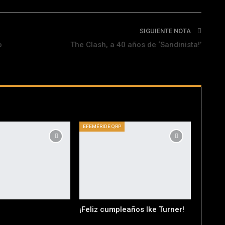
SIGUIENTE NOTA
o
The Clash, a 40 años de ‘Sandinista!’
EFEMÉRIDE QRP
¡Feliz cumpleaños Ike Turner!