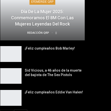
EFEMÉRIDE QRP
Día De La Mujer 2025:
Conmemoramos El 8M Con Las
Mujeres Leyendas Del Rock
REDACCIÓN QRP
¡Feliz cumpleaños Bob Marley!
Sid Vicious, a 46 años de la muerte
del bajista de The Sex Pistols
¡Feliz cumpleaños Eddie Van Halen!