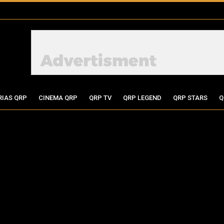
RIAS QRP
CINEMA QRP
QRP TV
QRP LEGEND
QRP STARS
Q