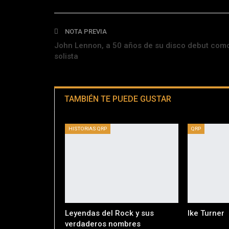
NOTA PREVIA
John Lennon, a 50 años de su disco debut com
solista
TAMBIÉN TE PUEDE GUSTAR
HISTORIAS QRP
QRP
Leyendas del Rock y sus
Ike Turner
verdaderos nombres