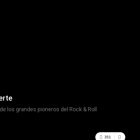
erte
de los grandes pioneros del Rock & Roll
351