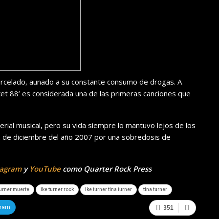
carcelado, aunado a su constante consumo de drogas. A
et 88’ es considerada una de las primeras canciones que
rial musical, pero su vida siempre lo mantuvo lejos de los
 12 de diciembre del año 2007 por una sobredosis de
tagram
y
YouTube
como Quarter Rock Press
turner muerte
ike turner rock
ike turner tina turner
tina turner
gram
351