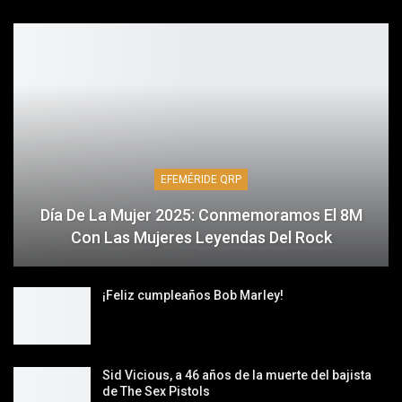
EFEMÉRIDE QRP
Día De La Mujer 2025: Conmemoramos El 8M
Con Las Mujeres Leyendas Del Rock
¡Feliz cumpleaños Bob Marley!
Sid Vicious, a 46 años de la muerte del bajista
de The Sex Pistols