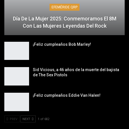
EFEMÉRIDE QRP
Día De La Mujer 2025: Conmemoramos El 8M
Con Las Mujeres Leyendas Del Rock
¡Feliz cumpleaños Bob Marley!
Sid Vicious, a 46 años de la muerte del bajista
de The Sex Pistols
¡Feliz cumpleaños Eddie Van Halen!
PREV
NEXT
1 of 682