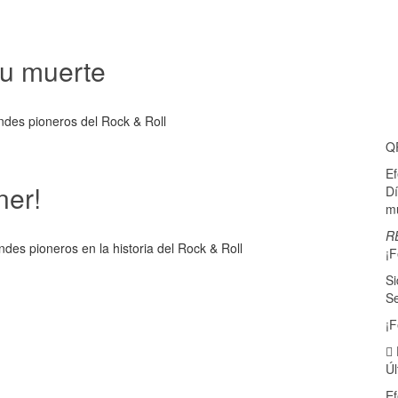
su muerte
ndes pioneros del Rock & Roll
Q
E
ner!
Dí
mu
R
es pioneros en la historia del Rock & Roll
¡F
Si
Se
¡F
Úl
E