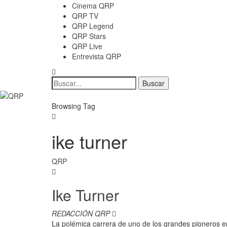
Cinema QRP
QRP TV
QRP Legend
QRP Stars
QRP Live
Entrevista QRP
Browsing Tag
ike turner
QRP
Ike Turner
REDACCIÓN QRP
La polémica carrera de uno de los grandes pioneros en 