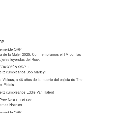
RP
feméride QRP
a de la Mujer 2025: Conmemoramos el 8M con las
jeres leyendas del Rock
EDACCIÓN QRP
eliz cumpleaños Bob Marley!
d Vicious, a 46 años de la muerte del bajista de The
x Pistols
eliz cumpleaños Eddie Van Halen!
Prev
Next
1 of 682
timas Noticias
feméride QRP