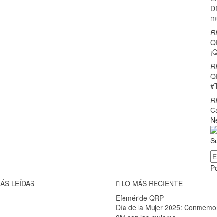
Dí
m
R
Q
¡Q
R
Q
#
R
C
Ne
Su
P
ÁS LEÍDAS
LO MÁS RECIENTE
Efeméride QRP
Día de la Mujer 2025: Conmemo
8M con las mujeres…