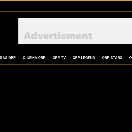
RIAS QRP
CINEMA QRP
QRP TV
QRP LEGEND
QRP STARS
Q