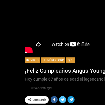
VIDEO
EFEMÉRIDE QRP
QRP
¡Feliz Cumpleaños Angus Young
Hoy cumple 67 años de edad el legendario l
Por
REDACCIÓN QRP
Compartir