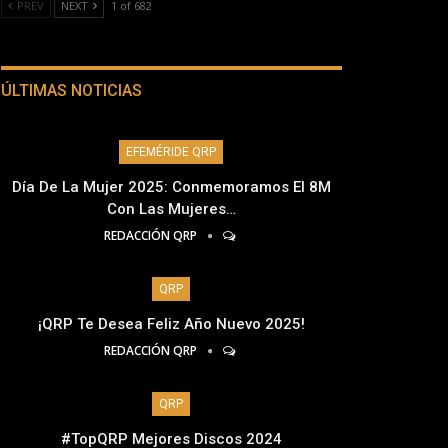
PREV
NEXT
1 of 682
ÚLTIMAS NOTICIAS
EFEMÉRIDE QRP
Día De La Mujer 2025: Conmemoramos El 8M
Con Las Mujeres…
REDACCIÓN QRP
QRP
¡QRP Te Desea Feliz Año Nuevo 2025!
REDACCIÓN QRP
QRP
#TopQRP Mejores Discos 2024