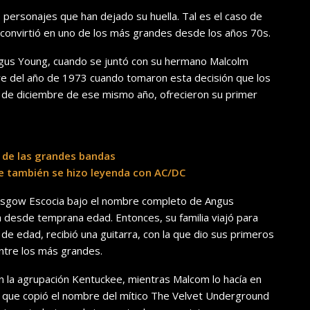
 personajes que han dejado su huella. Tal es el caso de
e convirtió en uno de los más grandes desde los años 70s.
ngus Young, cuando se juntó con su hermano Malcolm
re del año de 1973 cuando tomaron esta decisión que los
31 de diciembre de ese mismo año, ofrecieron su primer
a de las grandes bandas
 también se hizo leyenda con AC/DC
lasgow Escocia bajo el nombre completo de Angus
 desde temprana edad. Entonces, su familia viajó para
 de edad, recibió una guitarra, con la que dio sus primeros
entre los más grandes.
la agrupación Kentuckee, mientras Malcom lo hacía en
 que copió el nombre del mítico The Velvet Underground