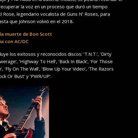
recuperar la voz en un proceso que duró un tiempo
xl Rose, legendario vocalista de Guns N’ Roses, para
hasta que Johnson volvió en el 2018.
 la muerte de Bon Scott
ria con AC/DC
ye los exitosos y reconocidos discos: ‘T.N.T.’, ‘Dirty
erage’, ‘Highway To Hell’, ‘Back In Black’, ‘For Those
’, ‘Fly On The Wall’, ‘Blow Up Your Video’, ‘The Razors
 ‘Rock Or Bust’ y ‘PWR/UP’.