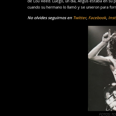
de Lou Reed. Luego, un día, Angus estaba en su pr
cuando su hermano lo llamó y se unieron para fo
No olvides seguirnos en
Twitter
,
Facebook
,
Ins
FOTOS: T