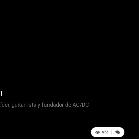
!
íder, guitarrista y fundador de AC/DC
472