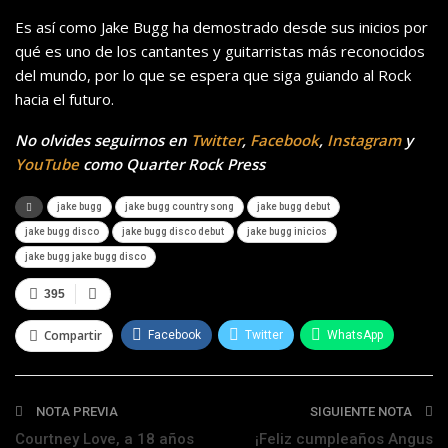
Es así como Jake Bugg ha demostrado desde sus inicios por
qué es uno de los cantantes y guitarristas más reconocidos
del mundo, por lo que se espera que siga guiando al Rock
hacia el futuro.
No olvides seguirnos en
Twitter
,
Facebook
,
Instagram
y
YouTube
como Quarter Rock Press
jake bugg
jake bugg country song
jake bugg debut
jake bugg disco
jake bugg disco debut
jake bugg inicios
jake bugg jake bugg disco
395
Compartir
Facebook
Twitter
WhatsApp
Telegram
NOTA PREVIA
SIGUIENTE NOTA
Courtney Love, a 18 años
¡Feliz cumpleaños Angus