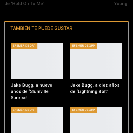
de ‘Hold On To Me’
Young!
TAMBIÉN TE PUEDE GUSTAR
EFEMÉRIDE QRP
EFEMÉRIDE QRP
Jake Bugg, a nueve
Jake Bugg, a diez años
años de ‘Slumville
de ‘Lightning Bolt’
Sunrise’
EFEMÉRIDE QRP
EFEMÉRIDE QRP