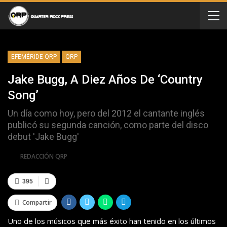
EFEMÉRIDE QRP
QRP
Jake Bugg, A Diez Años De ‘Country
Song’
Un día como hoy, pero del 2012 el cantante inglés
publicó su segunda canción, como parte del disco
debut 'Jake Bugg'
Por
REDACCIÓN QRP
395
Compartir
Uno de los músicos que más éxito han tenido en los últimos