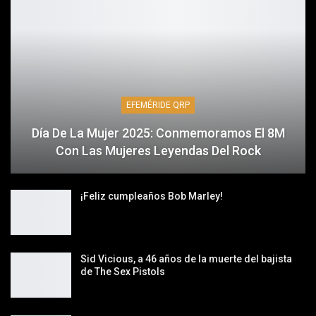
EFEMÉRIDE QRP
Día De La Mujer 2025: Conmemoramos El 8M
Con Las Mujeres Leyendas Del Rock
¡Feliz cumpleaños Bob Marley!
Sid Vicious, a 46 años de la muerte del bajista
de The Sex Pistols