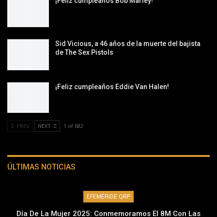
¡Feliz cumpleaños Bob Marley!
Sid Vicious, a 46 años de la muerte del bajista
de The Sex Pistols
¡Feliz cumpleaños Eddie Van Halen!
PREV
NEXT
1 of 682
ÚLTIMAS NOTICIAS
EFEMÉRIDE QRP
Día De La Mujer 2025: Conmemoramos El 8M Con Las