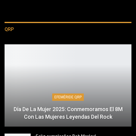
QRP
EFEMÉRIDE QRP
Día De La Mujer 2025: Conmemoramos El 8M
Con Las Mujeres Leyendas Del Rock