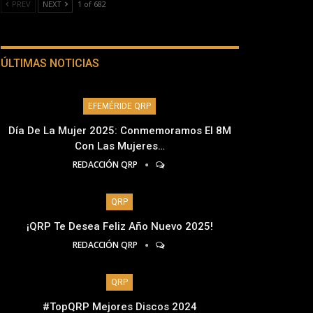
PREV
NEXT
1 of 682
ÚLTIMAS NOTICIAS
EFEMÉRIDE QRP
Día De La Mujer 2025: Conmemoramos El 8M
Con Las Mujeres…
REDACCIÓN QRP
QRP
¡QRP Te Desea Feliz Año Nuevo 2025!
REDACCIÓN QRP
QRP
#TopQRP Mejores Discos 2024