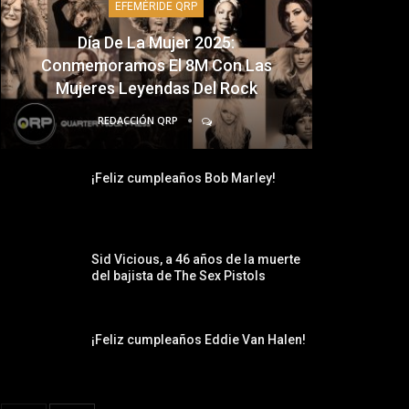
EFEMÉRIDE QRP
Día De La Mujer 2025:
Conmemoramos El 8M Con Las
Mujeres Leyendas Del Rock
REDACCIÓN QRP
¡Feliz cumpleaños Bob Marley!
Sid Vicious, a 46 años de la muerte
del bajista de The Sex Pistols
¡Feliz cumpleaños Eddie Van Halen!