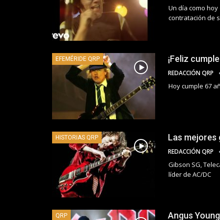
Un día como hoy d
contratación de 
¡Feliz cumpl
EFEMÉRIDE QRP
REDACCIÓN QRP
Hoy cumple 67 añ
Las mejores 
HISTORIAS QRP
REDACCIÓN QRP
Gibson SG, Teleca
líder de AC/DC
Angus Young
QRP