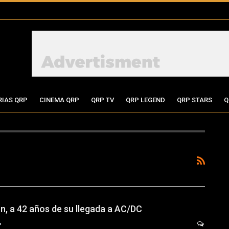
RIAS QRP
CINEMA QRP
QRP TV
QRP LEGEND
QRP STARS
Q
n, a 42 años de su llegada a AC/DC