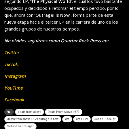
segundo LP, ‘
The Physical World’
, el cual los tuvo bastante
ocupados y decididos a retomar el tiempo perdido, por lo
que, ahora con
‘Outrage! Is Now’,
forma parte de esta
nueva etapa hacia el tercer LP en la carrera de uno de los
grandes grupos de nuestros tiempos.
No olvides seguirnos como Quarter Rock Press en:
Twitter
TikTok
Instagram
YouTube
Facebook
death from above
Death From Above 1979
death from above 1979 outrage is now
dfa
dfa 1979
Jesse F. Keeler
Sebastien Grainger