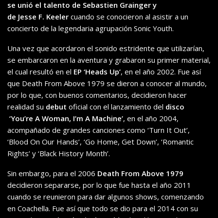
se unió el talento
de
Sebastie
n
Graing
er
y
de
Jesse
F.
Keeler
cuando se conocieron al asistir a un
concierto de la legendaria agrupación Sonic Youth.
Una vez que acordaron el sonido estridente que utilizarían,
se embarcaron en la aventura y grabaron su primer material,
el cual resultó en el
EP ‘Heads Up’
, en el año 2002. Fue así
que Death From Above 1979 se dieron a conocer al mundo,
por lo que, con buenos comentarios, decidieron hacer
realidad su
debut
oficial con el lanzamiento del
disco
‘
You’re
A
Woman
,
I’m
A Machine’
, en el año 2004,
acompañado de grandes canciones como ‘Turn It Out’,
‘Blood On Our Hands’, ‘Go Home, Get Down’, ‘Romantic
Rights’ y ‘Black History Month’.
Sin embargo, para el 2006
Death From Above 1979
decidieron separarse, por lo que fue hasta el año 2011
cuando se reunieron para dar algunos shows, comenzando
en Coachella. Fue así que todo se dio para el 2014 con su