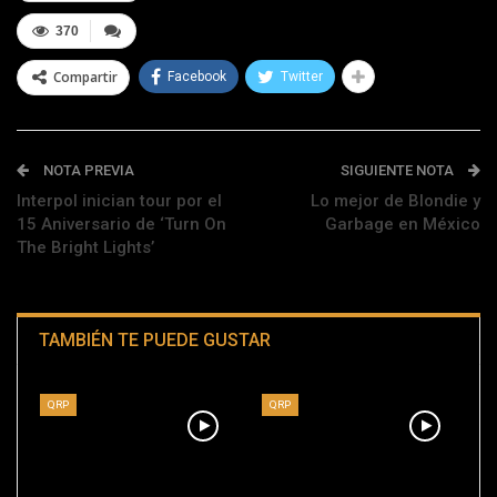
370
Compartir
Facebook
Twitter
NOTA PREVIA
SIGUIENTE NOTA
Interpol inician tour por el
Lo mejor de Blondie y
15 Aniversario de ‘Turn On
Garbage en México
The Bright Lights’
TAMBIÉN TE PUEDE GUSTAR
QRP
QRP