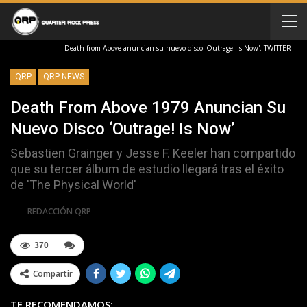
Death from Above anuncian su nuevo disco 'Outrage! Is Now'. TWITTER
QRP
QRP NEWS
Death From Above 1979 Anuncian Su
Nuevo Disco ‘Outrage! Is Now’
Sebastien Grainger y Jesse F. Keeler han compartido
que su tercer álbum de estudio llegará tras el éxito
de 'The Physical World'
Por
REDACCIÓN QRP
370
Compartir
TE RECOMENDAMOS: