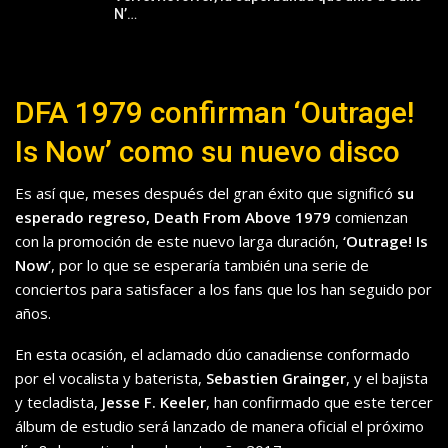
N’…
DFA 1979 confirman ‘Outrage!
Is Now’ como su nuevo disco
Es así que, meses después del gran éxito que significó
su
esperado regreso,
Death
From
Above
1979
comienzan
con la promoción de este nuevo larga duración,
‘Outrage! Is
Now’
, por lo que se esperaría también
una serie de
conciertos para satisfacer a los fans que los han seguido por
años.
En esta ocasión, el aclamado dúo canadiense conformado
por el vocalista y baterista,
Sebastie
n
Graing
er
,
y el bajista
y tecladista,
Jesse
F.
Keeler
,
han confirmado que este tercer
álbum de estudio será lanzado de manera oficial el próximo