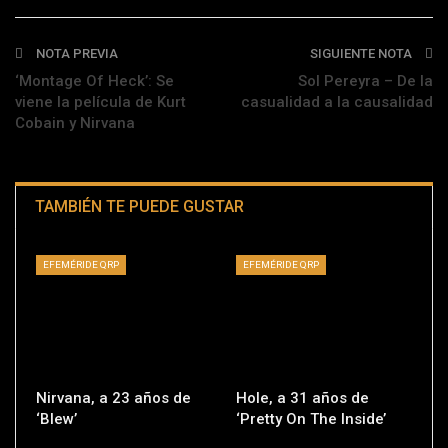
NOTA PREVIA
SIGUIENTE NOTA
‘Montage Of Heck’: Se
Sol Pereyra – De la
viene la película de Kurt
casualidad a la causalidad
Cobain y Nirvana
TAMBIÉN TE PUEDE GUSTAR
EFEMÉRIDE QRP
EFEMÉRIDE QRP
Nirvana, a 23 años de
Hole, a 31 años de
‘Blew’
‘Pretty On The Inside’