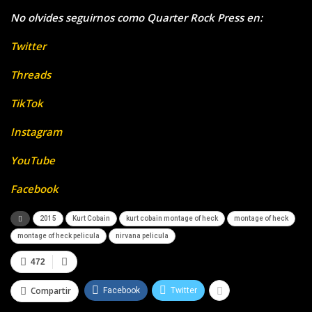
No olvides seguirnos como Quarter Rock Press en:
Twitter
Threads
TikTok
Instagram
YouTube
Facebook
2015
Kurt Cobain
kurt cobain montage of heck
montage of heck
montage of heck pelicula
nirvana pelicula
472
Compartir
Facebook
Twitter