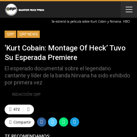
Se estrenó la pelìcula sobre Kurt Cobin y Nirvana. HBO
QRP
QRP NEWS
‘Kurt Cobain: Montage Of Heck’ Tuvo
Su Esperada Premiere
El esperado documental sobre el legendario
cantante y líder de la banda Nirvana ha sido exhibido
por primera vez
Por
REDACCIÓN QRP
472
Compartir
TE RECOMENDAMOS: