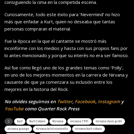
consiguiendo la cima en la competida escena.
Curiosamente, todo este éxito para ‘Nevermind’ no hizo
más que enfadar a Kurt, quien no deseaba que tantas
personas compraran el material.
Fue la época en la que el cantante se mostró más
inconforme con los medios y hasta con sus propios fans por
lo antes mencionado y porque su interés no era ser famoso.
Así fue como llegó uno de los grandes temas como ‘Polly’,
en uno de los mejores momentos en la carrera de Nirvana y
causante de que ya comenzara su inclusión entre los
mejores en la historia del Rock.
No olvides seguirnos en
Twitter
,
Facebook
,
Instagram
y
YouTube
como Quarter Rock Press
kurt
Kurt Cobain
Nirvana
nirvana 1991
nirvana dave grohl
nirvana grunge
nirvana krist novoselic
nirvana kurt cobain