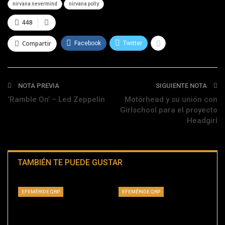
nirvana nevermind
nirvana polly
448
Compartir
Facebook
Twitter
NOTA PREVIA
SIGUIENTE NOTA
‘Ramble On’ – Led Zeppelin
Motörhead y su unión con
Girlschool para el proyecto
Headgirl
TAMBIÉN TE PUEDE GUSTAR
EFEMÉRIDE QRP
EFEMÉRIDE QRP