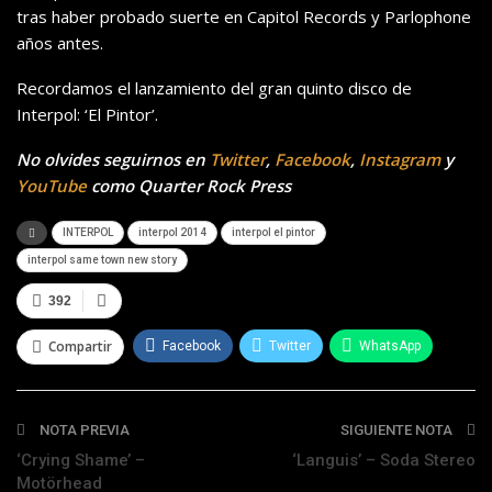
tras haber probado suerte en Capitol Records y Parlophone
años antes.
Recordamos el lanzamiento del gran quinto disco de
Interpol: ‘El Pintor’.
No olvides seguirnos en
Twitter
,
Facebook
,
Instagram
y
YouTube
como Quarter Rock Press
INTERPOL
interpol 2014
interpol el pintor
interpol same town new story
392
Compartir
Facebook
Twitter
WhatsApp
Telegram
NOTA PREVIA
SIGUIENTE NOTA
‘Crying Shame’ –
‘Languis’ – Soda Stereo
Motörhead