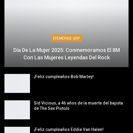
EFEMÉRIDE QRP
Día De La Mujer 2025: Conmemoramos El 8M
Con Las Mujeres Leyendas Del Rock
¡Feliz cumpleaños Bob Marley!
Sid Vicious, a 46 años de la muerte del bajista
de The Sex Pistols
¡Feliz cumpleaños Eddie Van Halen!