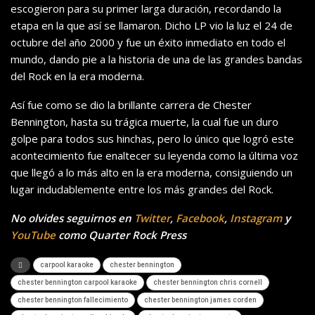
escogieron para su primer larga duración, recordando la
etapa en la que así se llamaron. Dicho LP vio la luz el 24 de
octubre del año 2000 y fue un éxito inmediato en todo el
mundo, dando pie a la historia de una de las grandes bandas
del Rock en la era moderna.
Así fue como se dio la brillante carrera de Chester
Bennington, hasta su trágica muerte, la cual fue un duro
golpe para todos sus hinchas, pero lo único que logró este
acontecimiento fue enaltecer su leyenda como la última voz
que llegó a lo más alto en la era moderna, consiguiendo un
lugar indudablemente entre los más grandes del Rock.
No olvides seguirnos en
Twitter
,
Facebook
,
Instagram
y
YouTube
como Quarter Rock Press
carpool karaoke
chester bennington
chester bennington carpool karaoke
chester bennington chris cornell
chester bennington fallecimiento
chester bennington james corden