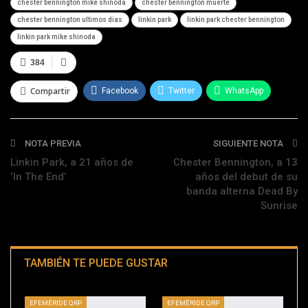
chester bennington mike shinoda
chester bennington muerte
chester bennington ultimos dias
linkin park
linkin park chester bennington
linkin park mike shinoda
384
Compartir
Facebook
Twitter
WhatsApp
Telegram
NOTA PREVIA
SIGUIENTE NOTA
Linkin Park, a 21 años de
Chester Bennington, a 13
‘In The End’
años del debut de su
banda alterna Dead By
Sunrise
TAMBIÉN TE PUEDE GUSTAR
EFEMÉRIDE QRP
EFEMÉRIDE QRP