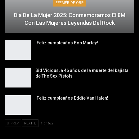
EFEMÉRIDE QRP
Día De La Mujer 2025: Conmemoramos El 8M
Con Las Mujeres Leyendas Del Rock
¡Feliz cumpleaños Bob Marley!
Sid Vicious, a 46 años de la muerte del bajista
de The Sex Pistols
¡Feliz cumpleaños Eddie Van Halen!
PREV
NEXT
1 of 682