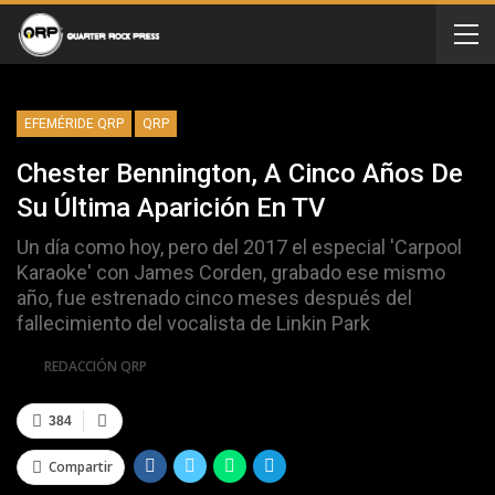
EFEMÉRIDE QRP
QRP
Chester Bennington, A Cinco Años De
Su Última Aparición En TV
Un día como hoy, pero del 2017 el especial 'Carpool
Karaoke' con James Corden, grabado ese mismo
año, fue estrenado cinco meses después del
fallecimiento del vocalista de Linkin Park
Por
REDACCIÓN QRP
384
Compartir