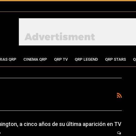
RIAS QRP
CINEMA QRP
QRP TV
QRP LEGEND
QRP STARS
Q
ington, a cinco años de su última aparición en TV