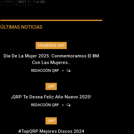
PREV
NEXT
1 of 682
ÚLTIMAS NOTICIAS
EFEMÉRIDE QRP
Día De La Mujer 2025: Conmemoramos El 8M
Con Las Mujeres…
REDACCIÓN QRP
QRP
¡QRP Te Desea Feliz Año Nuevo 2025!
REDACCIÓN QRP
QRP
#TopQRP Mejores Discos 2024