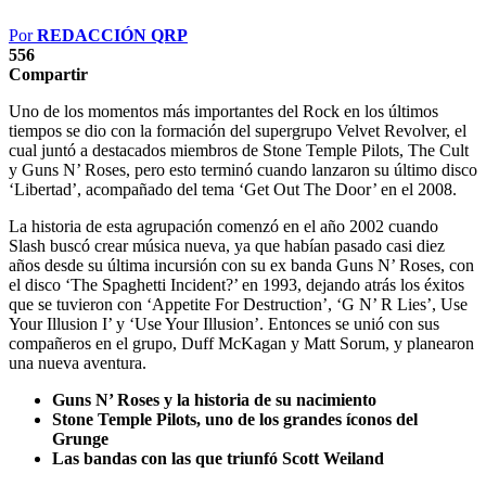
Por
REDACCIÓN QRP
556
Compartir
Uno de los momentos más importantes del Rock en los últimos
tiempos se dio con la formación del supergrupo Velvet Revolver, el
cual juntó a destacados miembros de Stone Temple Pilots, The Cult
y Guns N’ Roses, pero esto terminó cuando lanzaron su último disco
‘Libertad’, acompañado del tema ‘Get Out The Door’ en el 2008.
La historia de esta agrupación comenzó en el año 2002 cuando
Slash buscó crear música nueva, ya que habían pasado casi diez
años desde su última incursión con su ex banda Guns N’ Roses, con
el disco ‘The Spaghetti Incident?’ en 1993, dejando atrás los éxitos
que se tuvieron con ‘Appetite For Destruction’, ‘G N’ R Lies’, Use
Your Illusion I’ y ‘Use Your Illusion’. Entonces se unió con sus
compañeros en el grupo, Duff McKagan y Matt Sorum, y planearon
una nueva aventura.
Guns N’ Roses y la historia de su nacimiento
Stone Temple Pilots, uno de los grandes íconos del
Grunge
Las bandas con las que triunfó Scott Weiland