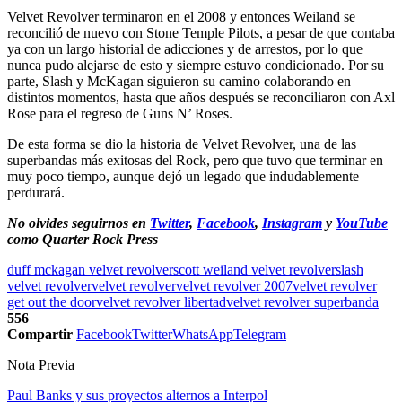
Velvet Revolver terminaron en el 2008 y entonces Weiland se
reconcilió de nuevo con Stone Temple Pilots, a pesar de que contaba
ya con un largo historial de adicciones y de arrestos, por lo que
nunca pudo alejarse de esto y siempre estuvo condicionado. Por su
parte, Slash y McKagan siguieron su camino colaborando en
distintos momentos, hasta que años después se reconciliaron con Axl
Rose para el regreso de Guns N’ Roses.
De esta forma se dio la historia de Velvet Revolver, una de las
superbandas más exitosas del Rock, pero que tuvo que terminar en
muy poco tiempo, aunque dejó un legado que indudablemente
perdurará.
No olvides seguirnos en
Twitter
,
Facebook
,
Instagram
y
YouTube
como Quarter Rock Press
duff mckagan velvet revolver
scott weiland velvet revolver
slash
velvet revolver
velvet revolver
velvet revolver 2007
velvet revolver
get out the door
velvet revolver libertad
velvet revolver superbanda
556
Compartir
Facebook
Twitter
WhatsApp
Telegram
Nota Previa
Paul Banks y sus proyectos alternos a Interpol