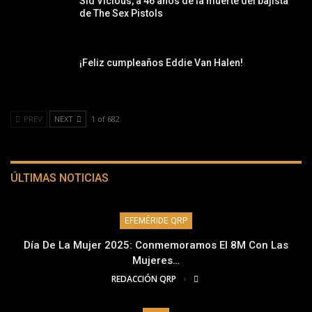
Sid Vicious, a 46 años de la muerte del bajista
de The Sex Pistols
¡Feliz cumpleaños Eddie Van Halen!
PREV
NEXT
1 of 682
ÚLTIMAS NOTICIAS
EFEMÉRIDE QRP
Día De La Mujer 2025: Conmemoramos El 8M Con Las
Mujeres…
REDACCIÓN QRP