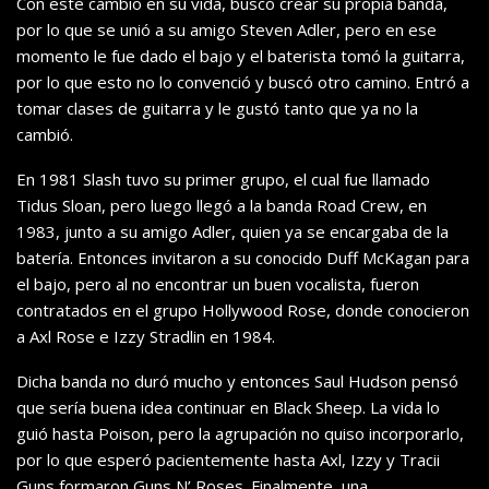
Con este cambio en su vida, buscó crear su propia banda,
por lo que se unió a su amigo Steven Adler, pero en ese
momento le fue dado el bajo y el baterista tomó la guitarra,
por lo que esto no lo convenció y buscó otro camino. Entró a
tomar clases de guitarra y le gustó tanto que ya no la
cambió.
En 1981 Slash tuvo su primer grupo, el cual fue llamado
Tidus Sloan, pero luego llegó a la banda Road Crew, en
1983, junto a su amigo Adler, quien ya se encargaba de la
batería. Entonces invitaron a su conocido Duff McKagan para
el bajo, pero al no encontrar un buen vocalista, fueron
contratados en el grupo Hollywood Rose, donde conocieron
a Axl Rose e Izzy Stradlin en 1984.
Dicha banda no duró mucho y entonces Saul Hudson pensó
que sería buena idea continuar en Black Sheep. La vida lo
guió hasta Poison, pero la agrupación no quiso incorporarlo,
por lo que esperó pacientemente hasta Axl, Izzy y Tracii
Guns formaron Guns N’ Roses. Finalmente,
una