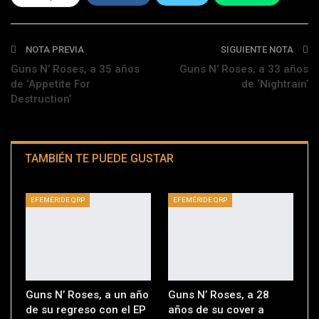
Telegram
NOTA PREVIA
SIGUIENTE NOTA
Guns N’ Roses, a 35 años
Guns N’ Roses, a 33 años
de ‘Appetite For
de ‘Nightrain’
Destruction’
TAMBIÉN TE PUEDE GUSTAR
EFEMÉRIDE QRP
EFEMÉRIDE QRP
Guns N’ Roses, a un año
Guns N’ Roses, a 28
de su regreso con el EP
años de su cover a