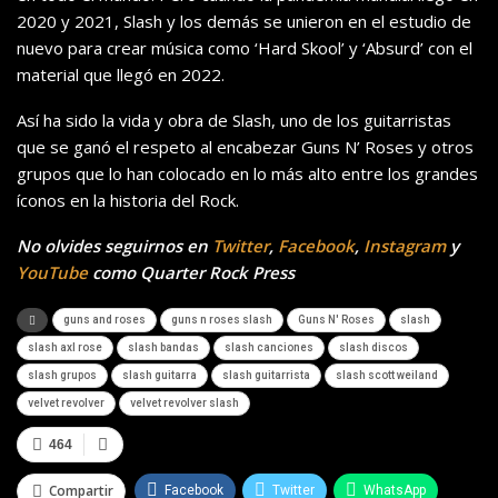
2020 y 2021, Slash y los demás se unieron en el estudio de
nuevo para crear música como ‘Hard Skool’ y ‘Absurd’ con el
material que llegó en 2022.
Así ha sido la vida y obra de Slash, uno de los guitarristas
que se ganó el respeto al encabezar Guns N’ Roses y otros
grupos que lo han colocado en lo más alto entre los grandes
íconos en la historia del Rock.
No olvides seguirnos en
Twitter
,
Facebook
,
Instagram
y
YouTube
como Quarter Rock Press
guns and roses
guns n roses slash
Guns N' Roses
slash
slash axl rose
slash bandas
slash canciones
slash discos
slash grupos
slash guitarra
slash guitarrista
slash scott weiland
velvet revolver
velvet revolver slash
464
Compartir
Facebook
Twitter
WhatsApp