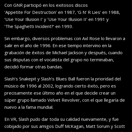
Con GNR participó en los exitosos discos
‘Appetite For Destruction’ en 1987, ‘G N’ R Lies’ en 1988,
‘
Use Your Illusion I
‘ y ‘Use Your Illusion II’ en 1991 y
‘The Spaghetti Incident?’ en 1993.
Sin embargo, diversos problemas con Axl Rose lo llevaron a
salir en el año de 1996.
En ese tiempo intervino en la
grabación de éxitos de Michael Jackson y d
espués, cuando
sus disputas con el vocalista del grupo no terminaban,
decidió formar otras bandas.
Slash’s
Snakepit y Slash’s Blues Ball fueron la prioridad del
músico de 1996 al 2002, logrando cierto éxito, pero es
precisamente ese último año en
el que decide crear un
súper grupo llamado Velvet Revolver, con el que llegaría de
nuevo a la fama mundial.
En VR, Slash pudo dar toda su calidad nuevamente, y fue
cobijado por sus amigos Duff McKagan, Matt Sorum y Scott