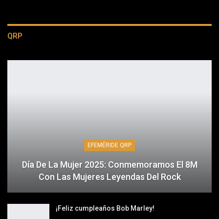
QRP
EFEMÉRIDE QRP
Día De La Mujer 2025: Conmemoramos El 8M
Con Las Mujeres Leyendas Del Rock
¡Feliz cumpleaños Bob Marley!