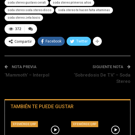
soda stereo gustavo cerati
soda stereo primeros años
soda stereo soda stereo disco
soda stereo te hacen falta vitaminas
soda stereo zeta bosio
372
Compartir
Facebook
Twitter
NOTA PREVIA
SIGUIENTE NOTA
‘Mammoth’ – Interpol
‘Sobredosis De T.V.’ – Soda
Stereo
TAMBIÉN TE PUEDE GUSTAR
EFEMÉRIDE QRP
EFEMÉRIDE QRP