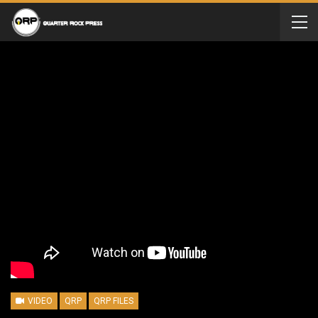
VIDEO
QRP
QRP FILES