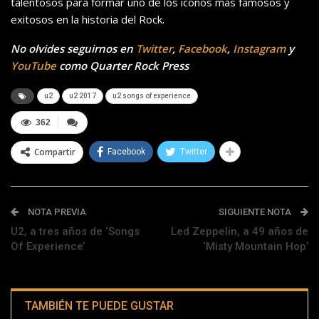
talentosos para formar uno de los íconos más famosos y
exitosos en la historia del Rock.
No olvides seguirnos en
Twitter
,
Facebook
,
Instagram
y
YouTube
como Quarter Rock Press
u2
u2 2017
u2 songs of experience
362
Compartir
Facebook
Twitter
NOTA PREVIA
SIGUIENTE NOTA
U2, a tres años de ‘Songs
Led Zeppelin, a 49 años de
Of Experience’
‘Misty Mountain Hop’
TAMBIÉN TE PUEDE GUSTAR