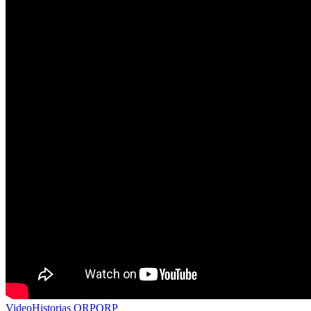
Video
Historias QRP
QRP