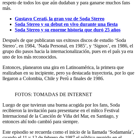
respeto de todos los que aún dudaban y para ganarse muchos fans
más.
Gustavo Cerati, la gran voz de Soda Stereo
Soda Stereo y su debut en vivo durante una fiesta
Soda Stereo y su enorme historia que duró 25 años
Después de que publicaran sus exitosos discos de estudio ‘Soda
Stereo’, en 1984, ‘Nada Personal, en 1985’, y ‘Signos’, en 1986, el
grupo dio pasos hacia la internacionalización, pues en el país ya era
uno de los más reconocidos.
Entonces, planearon una gira en Latinoamérica, la primera que
realizaban en su incipiente, pero ya destacada trayectoria, por lo que
llegaron a Colombia, Chile y Perú a finales de 1986.
FOTOS: TOMADAS DE INTERNET
Luego de que tuvieran una buena acogida por los fans, Soda
recibieron la invitación para presentarse en el mítico Festival
Internacional de la Canción de Viña del Mar, en Santiago, y
entonces ahí todo cambió para siempre.
Este episodio se recuerda como el inicio de la llamada ‘Sodamanía’,
cuando el 11 y 12 de febrero de 1987 el público reunido en el