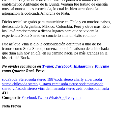
emblemático Anfiteatro de la Quinta Vergara fue testigo de energía
musical nunca antes escuchada, lo cual les hizo acreedor a la
agrupación la codiciada Antorcha de Plata.
Dicho recital se grabó para transmitirse en Chile y en muchos países,
destacando la Argentina, México, Colombia, Perú y otros más. Esto
los llevó precisamente a dichos lugares para que se viviera la
experiencia Soda Stereo en concierto ante un éxito rotundo.
Fue así que Viña le dio la consolidación definitiva a uno de los
íconos como Soda Stereo, comenzando el fanatismo de la hinchada
que dura aún hoy en día, en su camino hacia los más grandes en la
historia del Rock.
No olvides seguirnos en
Twitter
,
Facebook
,
Instagram
y
YouTube
como Quarter Rock Press
soda
Soda Stereo
soda stereo 1987
soda stereo charly alberti
soda
stereo chile
soda stereo gustavo cerati
soda stereo sodamania
soda
stereo viña
soda stereo viña del mar
soda stereo zeta bosio
sodamania
431
Compartir
Facebook
Twitter
WhatsApp
Telegram
Nota Previa