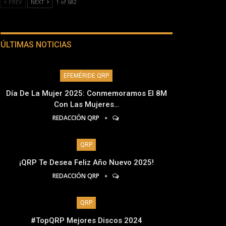
PREV
NEXT
1 of 682
ÚLTIMAS NOTICIAS
EFEMÉRIDE QRP
Día De La Mujer 2025: Conmemoramos El 8M
Con Las Mujeres…
REDACCIÓN QRP
QRP
¡QRP Te Desea Feliz Año Nuevo 2025!
REDACCIÓN QRP
QRP
#TopQRP Mejores Discos 2024