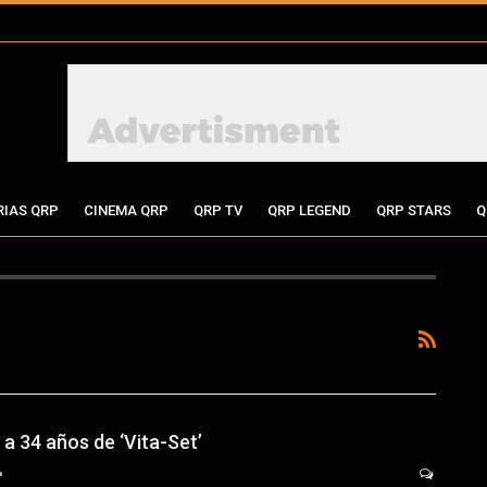
RIAS QRP
CINEMA QRP
QRP TV
QRP LEGEND
QRP STARS
Q
a 34 años de ‘Vita-Set’