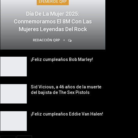
EFEMÉRIDE QRP
Día De La Mujer 2025:
Conmemoramos El 8M Con Las
Mujeres Leyendas Del Rock
REDACCIÓN QRP
¡Feliz cumpleaños Bob Marley!
Sid Vicious, a 46 años de la muerte
del bajista de The Sex Pistols
¡Feliz cumpleaños Eddie Van Halen!