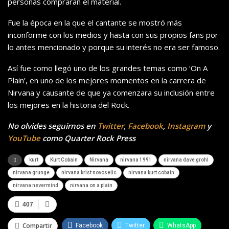
personas compraran el material.
Fue la época en la que el cantante se mostró más
inconforme con los medios y hasta con sus propios fans por
lo antes mencionado y porque su interés no era ser famoso.
Así fue como llegó uno de los grandes temas como ‘On A
Plain’, en uno de los mejores momentos en la carrera de
Nirvana y causante de que ya comenzara su inclusión entre
los mejores en la historia del Rock.
No olvides seguirnos en
Twitter
,
Facebook
,
Instagram
y
YouTube
como Quarter Rock Press
kurt
Kurt Cobain
Nirvana
nirvana 1991
nirvana dave grohl
nirvana grunge
nirvana krist novoselic
nirvana kurt cobain
nirvana nevermind
nirvana on a plain
407
Compartir
Facebook
Twitter
WhatsApp