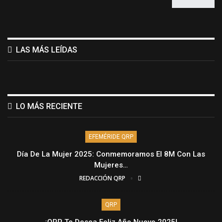
LAS MÁS LEÍDAS
LO MÁS RECIENTE
EFEMÉRIDE QRP
Día De La Mujer 2025: Conmemoramos El 8M Con Las
Mujeres…
REDACCIÓN QRP
QRP
¡QRP Te Desea Feliz Año Nuevo 2025!