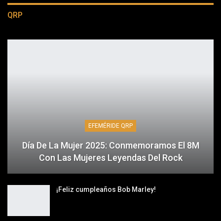
QRP
EFEMÉRIDE QRP
Día De La Mujer 2025: Conmemoramos El 8M
Con Las Mujeres Leyendas Del Rock
¡Feliz cumpleaños Bob Marley!