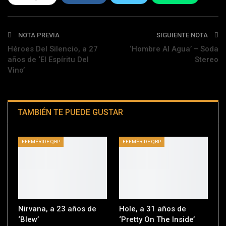
Telegram
NOTA PREVIA
SIGUIENTE NOTA
Héroes Del Silencio, a 27
‘Hombre Al Agua’ – Soda
años de ‘El Espíritu Del
Stereo
Vino’
TAMBIÉN TE PUEDE GUSTAR
EFEMÉRIDE QRP
EFEMÉRIDE QRP
Nirvana, a 23 años de
Hole, a 31 años de
‘Blew’
‘Pretty On The Inside’