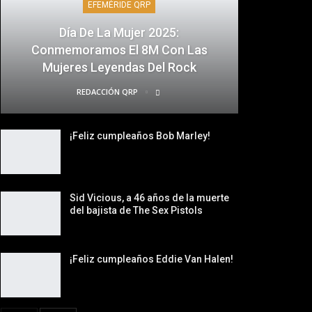
EFEMÉRIDE QRP
Día De La Mujer 2025:
Conmemoramos El 8M Con Las
Mujeres Leyendas Del Rock
REDACCIÓN QRP
¡Feliz cumpleaños Bob Marley!
Sid Vicious, a 46 años de la muerte
del bajista de The Sex Pistols
¡Feliz cumpleaños Eddie Van Halen!