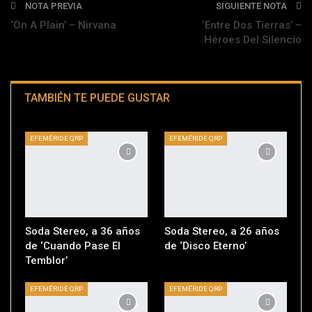
NOTA PREVIA
SIGUIENTE NOTA
‘On A Plain’ – Nirvana
‘Entre Dos Tierras’ –
Héroes Del Silencio
TAMBIÉN TE PUEDE GUSTAR
EFEMÉRIDE QRP
EFEMÉRIDE QRP
Soda Stereo, a 36 años
Soda Stereo, a 26 años
de ‘Cuando Pase El
de ‘Disco Eterno’
Temblor’
EFEMÉRIDE QRP
EFEMÉRIDE QRP