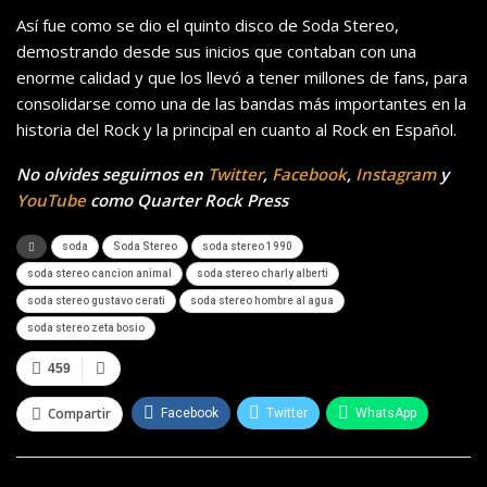
Así fue como se dio el quinto disco de Soda Stereo,
demostrando desde sus inicios que contaban con una
enorme calidad y que los llevó a tener millones de fans, para
consolidarse como una de las bandas más importantes en la
historia del Rock y la principal en cuanto al Rock en Español.
No olvides seguirnos en
Twitter
,
Facebook
,
Instagram
y
YouTube
como Quarter Rock Press
soda
Soda Stereo
soda stereo 1990
soda stereo cancion animal
soda stereo charly alberti
soda stereo gustavo cerati
soda stereo hombre al agua
soda stereo zeta bosio
459
Compartir
Facebook
Twitter
WhatsApp
Telegram