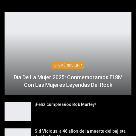
EFEMÉRIDE QRP
Día De La Mujer 2025: Conmemoramos El 8M
Con Las Mujeres Leyendas Del Rock
¡Feliz cumpleaños Bob Marley!
Sid Vicious, a 46 años de la muerte del bajista