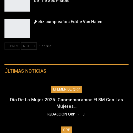
de The Sex Pistols
¡Feliz cumpleaños Eddie Van Halen!
PREV
NEXT
1 of 682
ÚLTIMAS NOTICIAS
EFEMÉRIDE QRP
Día De La Mujer 2025: Conmemoramos El 8M Con Las
Mujeres…
REDACCIÓN QRP
QRP