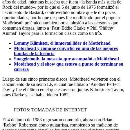
años de edad, mientras buscaba que fuera «la banda más sucia de
Rock del mundo», por lo que el 5 de junio de 1975 formalizó el
nacimiento de Bastard, controvertido nombre que le dio pocas
oportunidades, por lo que después fue modificado por el popular
Motörhead, polémico también por su alusión a las personas que
consumen drogas, junto a ‘Fast’ Eddie Clarke y Phil ‘Philthy’
Animal’ Taylor para la formación clásica como un trío.
Lemmy Kilmister, el inmortal líder de Motörhead
Motörhead y cómo se convirtió en una de las mejores
bandas de la historia
Snaggletooth, la mascota que acompañó a Motörhead
Motörhead y el show que estuvo a punto de terminar su
carrera
Luego de sus cinco primeros discos, Motörhead volvieron con el
lanzamiento de su sexto LP, el cual fue titulado ‘Another Perfect
Day’ y fue el último en el que estuvieron juntos Kilmister y Taylor,
pues Clarke ya se había ido en 1982.
FOTOS: TOMADAS DE INTERNET
El 4 de junio de 1983 regresaron como trío, ahora con Brian
‘Robbo’ Robertson como guitarrista, rompiendo su tradición de