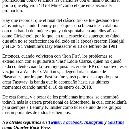
promocionar como sencillos las canciones con el mismo nombre,
por lo que eligieron ‘I Got Mine’ como el que encabezaría la
promoción.
Hay que recordar que el final del clásico trío se fue gestando tres
años antes, cuando Lemmy pensó que sería buena idea colaborar
con una banda de mujeres que ya despuntaba en aquellos años,
como Girlschool, por lo que, en una especie de supergrupo (algo
que aún no se perfeccionaba del todo en la época) crearon Headgirl
y el EP ‘St. Valentine’s Day Massacre’ el 13 de febrero de 1981.
Entonces, cuando volvieron con ‘Iron Fist’, los problemas se
extendieron con el guitarrista ‘Fast’ Eddie Clarke, quien no quedó
nada contento cuando Lemmy quiso hacer otro EP colaborativo, esta
vez junto a Wendy O. Williams, la legendaria cantante de
Plasmatics, por lo que ‘Fast’ se fue y usó parte de su apodo para
crear Fastway, la banda que lo acompañó hasta sus últimos
momentos cuando murió el 10 de enero del 2018.
De esta forma, y a pesar de los problemas internos, se encumbró
todavía más la carrera profesional de Motörhead, la cual consolidaría
para siempre a Lemmy Kilmister como líder de uno de los grupos
más importantes de todos los tiempos.
No olvides seguirnos en
Twitter
,
Facebook
,
Instagram
y
YouTube
como Quarter Rock Press