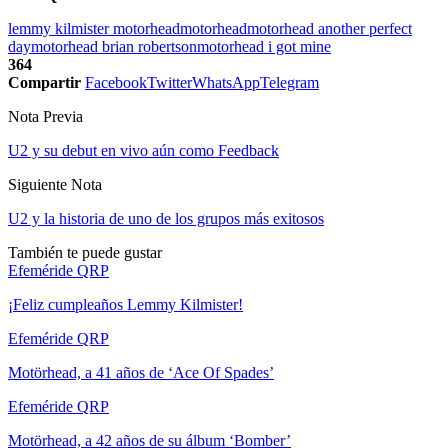
lemmy kilmister motorhead
motorhead
motorhead another perfect
day
motorhead brian robertson
motorhead i got mine
364
Compartir
Facebook
Twitter
WhatsApp
Telegram
Nota Previa
U2 y su debut en vivo aún como Feedback
Siguiente Nota
U2 y la historia de uno de los grupos más exitosos
También te puede gustar
Efeméride QRP
¡Feliz cumpleaños Lemmy Kilmister!
Efeméride QRP
Motörhead, a 41 años de ‘Ace Of Spades’
Efeméride QRP
Motörhead, a 42 años de su álbum ‘Bomber’