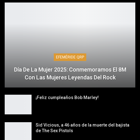
EFEMÉRIDE QRP
Día De La Mujer 2025: Conmemoramos El 8M
Con Las Mujeres Leyendas Del Rock
¡Feliz cumpleaños Bob Marley!
Sid Vicious, a 46 años de la muerte del bajista
de The Sex Pistols