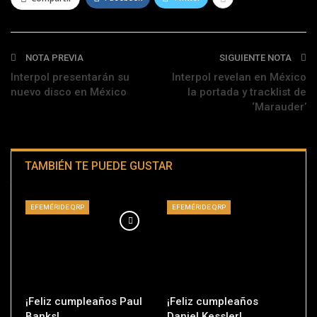
NOTA PREVIA
SIGUIENTE NOTA
Interpol presentarán su
Interpol revelan en México
nuevo disco en México
la portada y tracklist de
‘Marauder’
TAMBIÉN TE PUEDE GUSTAR
EFEMÉRIDE QRP
EFEMÉRIDE QRP
¡Feliz cumpleaños Paul
¡Feliz cumpleaños
Banks!
Daniel Kessler!