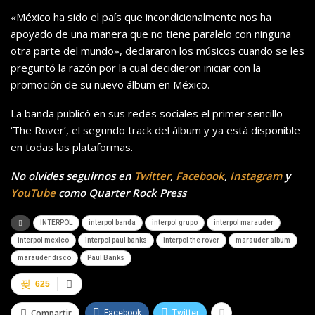
«México ha sido el país que incondicionalmente nos ha
apoyado de una manera que no tiene paralelo con ninguna
otra parte del mundo», declararon los músicos cuando se les
preguntó la razón por la cual decidieron iniciar con la
promoción de su nuevo álbum en México.
La banda publicó en sus redes sociales el primer sencillo
‘The Rover’, el segundo track del álbum y ya está disponible
en todas las plataformas.
No olvides seguirnos en
Twitter
,
Facebook
,
Instagram
y
YouTube
como Quarter Rock Press
INTERPOL
interpol banda
interpol grupo
interpol marauder
interpol mexico
interpol paul banks
interpol the rover
marauder album
marauder disco
Paul Banks
625
Compartir
Facebook
Twitter