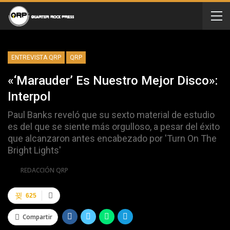
ENTREVISTA QRP
QRP
«‘Marauder’ Es Nuestro Mejor Disco»:
Interpol
Paul Banks reveló que su sexto material de estudio
es del que se siente más orgulloso, a pesar del éxito
que alcanzaron antes encabezado por 'Turn On The
Bright Lights'
Por
REDACCIÓN QRP
625
Compartir