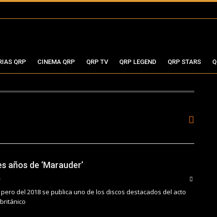
RIAS QRP
CINEMA QRP
QRP TV
QRP LEGEND
QRP STARS
Q
res años de ‘Marauder’
 pero del 2018 se publica uno de los discos destacados del acto
británico