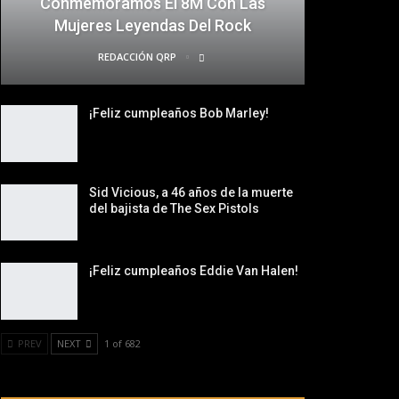
Conmemoramos El 8M Con Las
Mujeres Leyendas Del Rock
REDACCIÓN QRP
¡Feliz cumpleaños Bob Marley!
Sid Vicious, a 46 años de la muerte
del bajista de The Sex Pistols
¡Feliz cumpleaños Eddie Van Halen!
PREV
NEXT
1 of 682