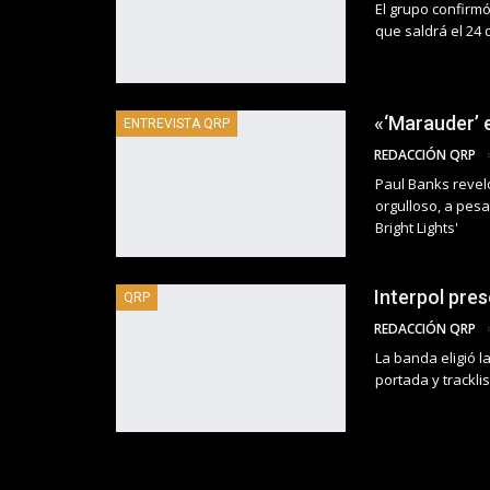
El grupo confirm
que saldrá el 24
«‘Marauder’ 
ENTREVISTA QRP
REDACCIÓN QRP
Paul Banks revel
orgulloso, a pes
Bright Lights'
Interpol pre
QRP
REDACCIÓN QRP
La banda eligió l
portada y trackl