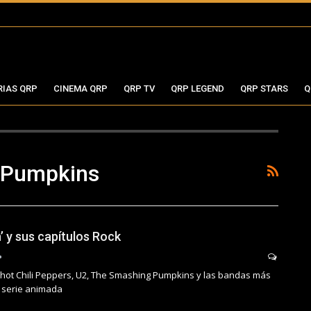
RIAS QRP
CINEMA QRP
QRP TV
QRP LEGEND
QRP STARS
Q
 Pumpkins
’ y sus capítulos Rock
 hot Chili Peppers, U2, The Smashing Pumpkins y las bandas más
 serie animada