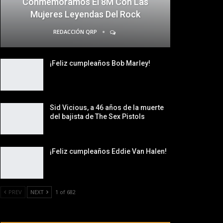
Conmemoramos El 8M Con Las
Mujeres Leyendas Del Rock
REDACCIÓN QRP
¡Feliz cumpleaños Bob Marley!
Sid Vicious, a 46 años de la muerte
del bajista de The Sex Pistols
¡Feliz cumpleaños Eddie Van Halen!
PREV
NEXT
1 of 682