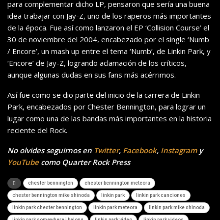
para complementar dicho LP, pensaron que sería una buena
idea trabajar con Jay-Z, uno de los raperos más importantes
de la época. Fue así como lanzaron el EP ‘Collision Course’ el
30 de noviembre del 2004, encabezado por el single ‘Numb
/ Encore’, un mash up entre el tema ‘Numb’, de Linkin Park, y
‘Encore’ de Jay-Z, logrando aclamación de los críticos,
aunque algunas dudas en sus fans más acérrimos.
Así fue como se dio parte del inicio de la carrera de Linkin
Park, encabezados por Chester Bennington, para lograr un
lugar como una de las bandas más importantes en la historia
reciente del Rock.
No olvides seguirnos en
Twitter
,
Facebook
,
Instagram
y
YouTube
como Quarter Rock Press
chester bennington
chester bennington meteora
chester bennington mike shinoda
linkin park
linkin park canciones
linkin park chester bennington
linkin park meteora
linkin park mike shinoda
linkin park somewhere i belong
linkin park video
linkin park videos