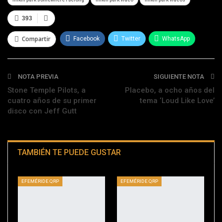
393
Compartir
Facebook
Twitter
WhatsApp
Telegram
NOTA PREVIA
SIGUIENTE NOTA
Stone Temple Pilots, a
Placebo, a ocho años del
cuatro años de su primer
tema ‘Loud Like Love’
disco con Jeff Gutt
TAMBIÉN TE PUEDE GUSTAR
EFEMÉRIDE QRP
EFEMÉRIDE QRP