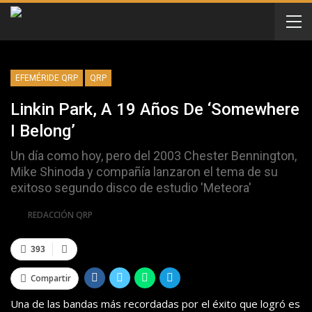
EFEMÉRIDE QRP
QRP
Linkin Park, A 19 Años De ‘Somewhere
I Belong’
Un día como hoy, pero del 2003 Chester Bennington,
Mike Shinoda y compañía lanzaron el tema de su
exitoso segundo disco de estudio 'Meteora'
Por
REDACCIÓN QRP
393
Compartir
Una de las bandas más recordadas por el éxito que logró es